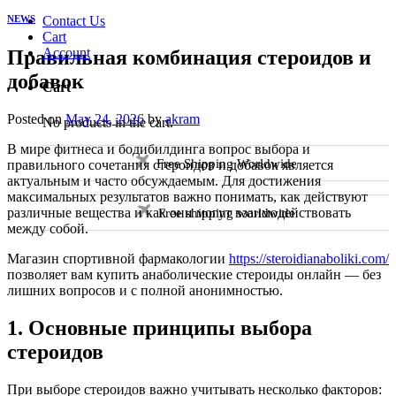
NEWS
Contact Us
Cart
Account
Правильная комбинация стероидов и
добавок
Cart
Posted on
May 24, 2026
by
akram
No products in the cart.
В мире фитнеса и бодибилдинга вопрос выбора и
Free Shipping Worldwide
правильного сочетания стероидов и добавок является
актуальным и часто обсуждаемым. Для достижения
максимальных результатов важно понимать, как действуют
Free shipping worldwide
различные вещества и как они могут взаимодействовать
между собой.
Магазин спортивной фармакологии
https://steroidianaboliki.com/
позволяет вам купить анаболические стероиды онлайн — без
лишних вопросов и с полной анонимностью.
1. Основные принципы выбора
стероидов
При выборе стероидов важно учитывать несколько факторов: