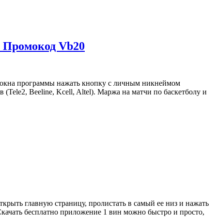
о Промокод Vb20
лу окна программы нажать кнопку с личным никнеймом
ele2, Beeline, Kcell, Altel). Маржа на матчи по баскетболу и
крыть главную страницу, пролистать в самый ее низ и нажать
качать бесплатно приложение 1 вин можно быстро и просто,