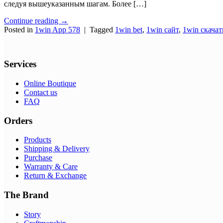
следуя вышеуказанным шагам. Более […]
Continue reading
→
Posted in
1win App 578
|
Tagged
1win bet
,
1win сайт
,
1win скачат
Services
Online Boutique
Contact us
FAQ
Orders
Products
Shipping & Delivery
Purchase
Warranty & Care
Return & Exchange
The Brand
Story