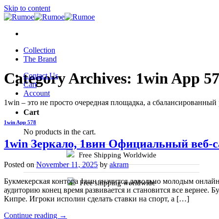
Skip to content
Collection
The Brand
Category Archives:
1win App 5
Contact Us
Cart
Account
1win – это не просто очередная площадка, а сбалансированный р
Cart
1win App 578
No products in the cart.
1win Зеркало, 1вин Официальный веб-с
Free Shipping Worldwide
Posted on
November 11, 2025
by
akram
Букмекерская контора 1вин значится довольно молодым онлайн
Free shipping worldwide
аудиторию конец время развивается и становится все вернее. Б
Кипре. Игроки исполин сделать ставки на спорт, а […]
Continue reading
→