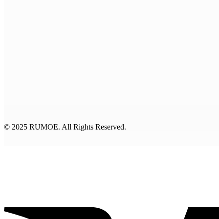
© 2025 RUMOE. All Rights Reserved.