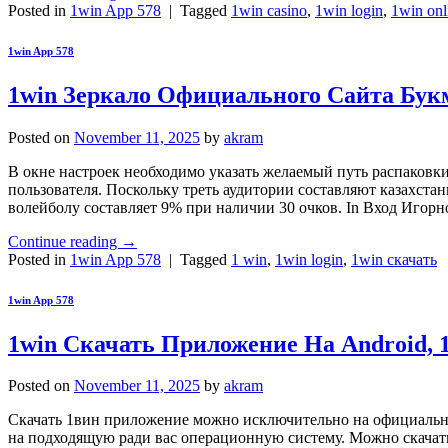
Posted in
1win App 578
|
Tagged
1win casino
,
1win login
,
1win onl
1win App 578
1win Зеркало Официального Сайта Букм
Posted on
November 11, 2025
by
akram
В окне настроек необходимо указать желаемый путь распаков
пользователя. Поскольку треть аудитории составляют казахстанц
волейболу составляет 9% при наличии 30 очков. In Вход Игорн
Continue reading
→
Posted in
1win App 578
|
Tagged
1 win
,
1win login
,
1win скачать
1win App 578
1win Скачать Приложение На Android, 
Posted on
November 11, 2025
by
akram
Скачать 1вин приложение можно исключительно на официальном
на подходящую ради вас операционную систему. Можно скачат