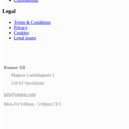
Craftmanship
Legal
Terms & Conditions
Privacy
Cookies
Legal issues
Rumoe AB
Magnus Ladulåsgatan 1
118 63 Stockholm
info@rumoe.com
Mon-Fri 9:00am - 5:00pm CET