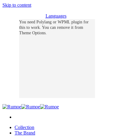
Skip to content
Languages
You need Polylang or WPML plugin for
this to work. You can remove it from
Theme Options.
Collection
The Brand