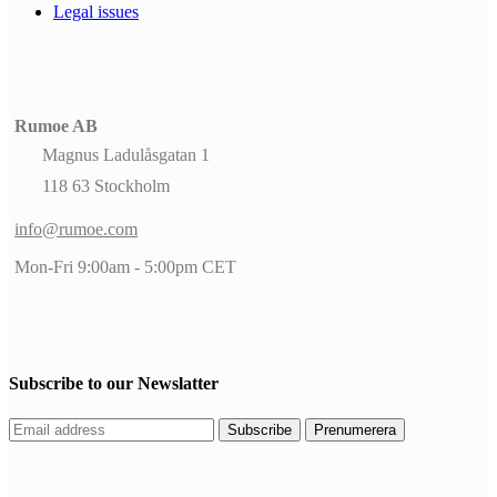
Legal issues
Rumoe AB
Magnus Ladulåsgatan 1
118 63 Stockholm
info@rumoe.com
Mon-Fri 9:00am - 5:00pm CET
Subscribe to our Newslatter