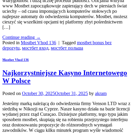
wiarygodność i dużą liczbę procedur płatności. Oficjalna witryna
www Mostbet zapoczątkowuje zapierający dech w piersiach świat
uciechy – od czasu imponujących komputerów stołowych po
najlepsze automaty do odwiedzenia komputerów. Mostbet, możesz
cieszyć się wszelkimi opcjami tej platformy zbyt pośrednictwem
[…]
Continue reading
→
Posted in
Mostbet Vhod 136
|
Tagged
mostbet bonus bez
depozytu
,
мостбет вход
,
мостбет польша
Mostbet Vhod 136
Najkorzystniejsze Kasyno Internetowego
W Polsce
Posted on
October 30, 2025
October 31, 2025
by
akram
Jesteśmy marką należącą do odwiedzenia firmy Venson LTD wraz z
siedzibą w Nikozji na Cyprze. Nasze kasyno działa na bazie licencji
wydanej przez rząd Curaçao. Dzisiejsze platformy, tego typu jakim
sposobem mostbet, skupiają się na robieniu przejrzystego interfejsu
oraz dostosowaniu propozycje do różnorodnych wymagań
zawodników. W ciągu kilku minutek program wyśle ​​wiadomość