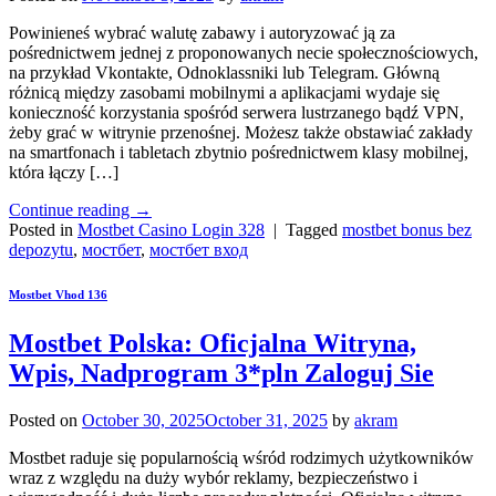
Powinieneś wybrać walutę zabawy i autoryzować ją za
pośrednictwem jednej z proponowanych necie społecznościowych,
na przykład Vkontakte, Odnoklassniki lub Telegram. Główną
różnicą między zasobami mobilnymi a aplikacjami wydaje się
konieczność korzystania spośród serwera lustrzanego bądź VPN,
żeby grać w witrynie przenośnej. Możesz także obstawiać zakłady
na smartfonach i tabletach zbytnio pośrednictwem klasy mobilnej,
która łączy […]
Continue reading
→
Posted in
Mostbet Casino Login 328
|
Tagged
mostbet bonus bez
depozytu
,
мостбет
,
мостбет вход
Mostbet Vhod 136
Mostbet Polska: Oficjalna Witryna,
Wpis, Nadprogram 3*pln Zaloguj Sie
Posted on
October 30, 2025
October 31, 2025
by
akram
Mostbet raduje się popularnością wśród rodzimych użytkowników
wraz z względu na duży wybór reklamy, bezpieczeństwo i