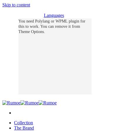
Skip to content
Languages
You need Polylang or WPML plugin for
this to work. You can remove it from
Theme Options.
Collection
The Brand