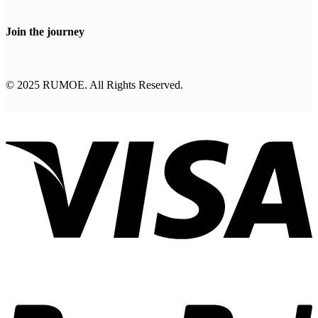
Join the journey
© 2025 RUMOE. All Rights Reserved.