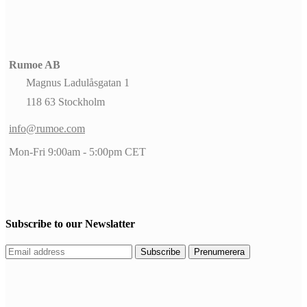
Rumoe AB
Magnus Ladulåsgatan 1
118 63 Stockholm
info@rumoe.com
Mon-Fri 9:00am - 5:00pm CET
Subscribe to our Newslatter