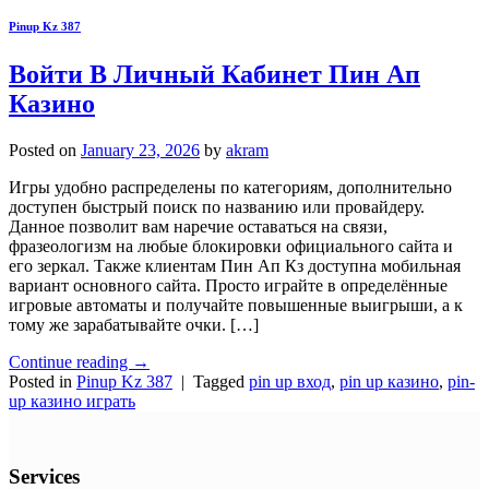
Pinup Kz 387
Войти В Личный Кабинет Пин Ап
Казино
Posted on
January 23, 2026
by
akram
Игры удобно распределены по категориям, дополнительно
доступен быстрый поиск по названию или провайдеру.
Данное позволит вам наречие оставаться на связи,
фразеологизм на любые блокировки официального сайта и
его зеркал. Также клиентам Пин Ап Кз доступна мобильная
вариант основного сайта. Просто играйте в определённые
игровые автоматы и получайте повышенные выигрыши, а к
тому же зарабатывайте очки. […]
Continue reading
→
Posted in
Pinup Kz 387
|
Tagged
pin up вход
,
pin up казино
,
pin-
up казино играть
Services