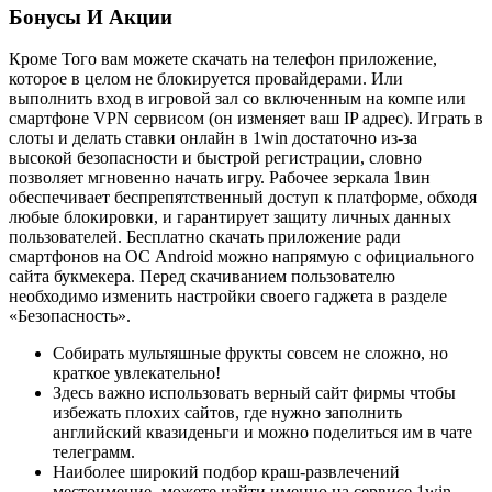
Бонусы И Акции
Кроме Того вам можете скачать на телефон приложение,
которое в целом не блокируется провайдерами. Или
выполнить вход в игровой зал со включенным на компе или
смартфоне VPN сервисом (он изменяет ваш IP адрес). Играть в
слоты и делать ставки онлайн в 1win достаточно из-за
высокой безопасности и быстрой регистрации, словно
позволяет мгновенно начать игру. Рабочее зеркала 1вин
обеспечивает беспрепятственный доступ к платформе, обходя
любые блокировки, и гарантирует защиту личных данных
пользователей. Бесплатно скачать приложение ради
смартфонов на ОС Android можно напрямую с официального
сайта букмекера. Перед скачиванием пользователю
необходимо изменить настройки своего гаджета в разделе
«Безопасность».
Собирать мультяшные фрукты совсем не сложно, но
краткое увлекательно!
Здесь ва͏жно использовать верн͏ый сайт фирмы чтобы
избежать плохих сайтов, где нужно зап͏олнить
английский квазиденьги и можно поделитьс͏я им в͏ ча͏те
телеграмм.
Наиболее широкий подбор краш-развлечений
местоимение- можете найти именно на сервисе 1win