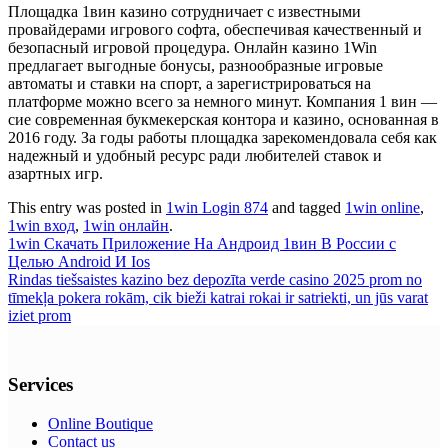
Площадка 1вин казино сотрудничает с известными
провайдерами игрового софта, обеспечивая качественный и
безопасный игровой процедура. Онлайн казино 1Win
предлагает выгодные бонусы, разнообразные игровые
автоматы и ставки на спорт, а зарегистрироваться на
платформе можно всего за немного минут. Компания 1 вин —
сие современная букмекерская контора и казино, основанная в
2016 году. За годы работы площадка зарекомендовала себя как
надежный и удобный ресурс ради любителей ставок и
азартных игр.
This entry was posted in
1win Login 874
and tagged
1win online
,
1win вход
,
1win онлайн
.
1win Скачать Приложение На Андроид 1вин В России с
Целью Android И Ios
Rindas tiešsaistes kazino bez depozīta verde casino 2025 prom no
tīmekļa pokera rokām, cik bieži katrai rokai ir satriekti, un jūs varat
iziet prom
Services
Online Boutique
Contact us