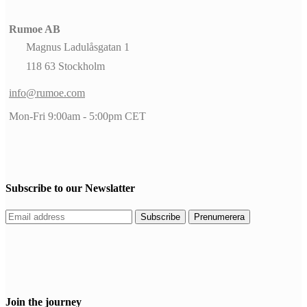
Rumoe AB
Magnus Ladulåsgatan 1
118 63 Stockholm
info@rumoe.com
Mon-Fri 9:00am - 5:00pm CET
Subscribe to our Newslatter
Join the journey