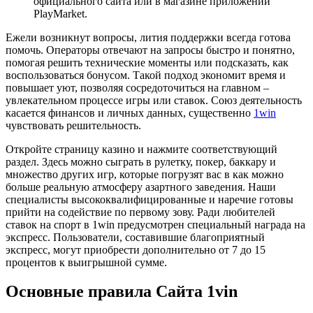
официального сайта или в магазине приложений
PlayMarket.
Ежели возникнут вопросы, лития поддержки всегда готова
помочь. Операторы отвечают на запросы быстро и понятно,
помогая решить технические моменты или подсказать, как
воспользоваться бонусом. Такой подход экономит время и
повышает уют, позволяя сосредоточиться на главном –
увлекательном процессе игры или ставок. Союз деятельность
касается финансов и личных данных, существенно
1win
чувствовать решительность.
Откройте страницу казино и нажмите соответствующий
раздел. Здесь можно сыграть в рулетку, покер, баккару и
множество других игр, которые погрузят вас в как можно
больше реальную атмосферу азартного заведения. Наши
специалисты высококвалифицированные и наречие готовы
прийти на содействие по первому зову. Ради любителей
ставок на спорт в 1win предусмотрен специальный награда на
экспресс. Пользователи, составившие благоприятный
экспресс, могут приобрести дополнительно от 7 до 15
процентов к выигрышной сумме.
Основные правила Сайта 1vin