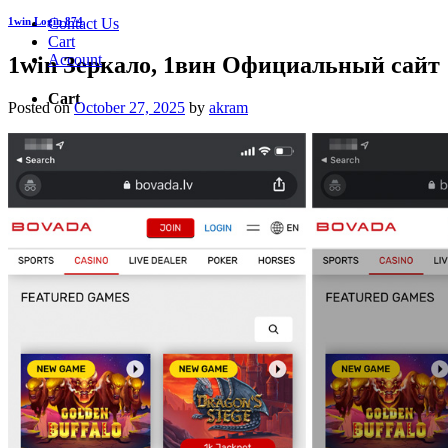
1win Login 874
Contact Us
Cart
Account
1win Зеркало, 1вин Официальный сайт
Cart
Posted on
October 27, 2025
by
akram
No products in the cart.
Free Shipping Worldwide
Free shipping worldwide