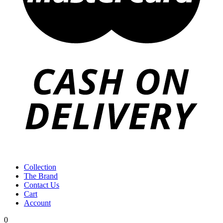
Collection
The Brand
Contact Us
Cart
Account
0