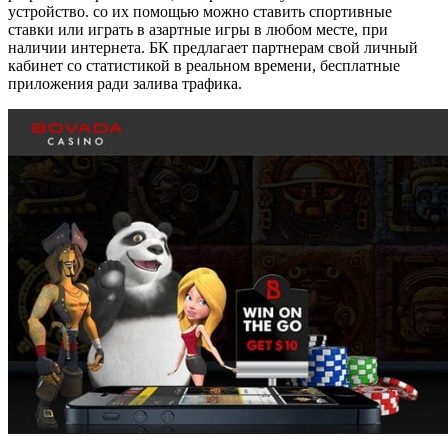
устройство. со их помощью можно ставить спортивные
ставки или играть в азартные игры в любом месте, при
наличии интернета. БК предлагает партнерам свой личный
кабинет со статистикой в реальном времени, бесплатные
приложения ради залива трафика.