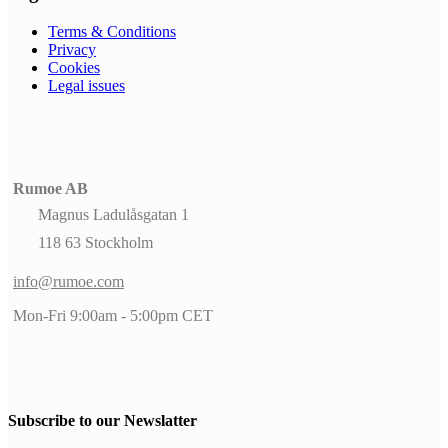
Terms & Conditions
Privacy
Cookies
Legal issues
Rumoe AB
Magnus Ladulåsgatan 1
118 63 Stockholm
info@rumoe.com
Mon-Fri 9:00am - 5:00pm CET
Subscribe to our Newslatter