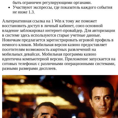
быть ограничен регулирующими органами.
Участвуют экспрессы, где показатель каждого события
не ниже 1.3.
Альтернативная ссылка на 1 Win к тому же поможет
восстановить доступ в личный кабинет, союз основной
владение заблокировал интернет-провайдер. Для авторизации
в системе здесь используются старые учетные данные.
Новичкам предлагается зарегистрировать игровой профиль в
немного кликов. Мобильная версия казино предоставляет
посетителям возможность азартных развлечений на
мобильных девайсах. Мобильная программа казино
идентична компьютерной версии. Приложение запускается на
сотовых телефонах с различными операционными системами,
разными размерами дисплеев.