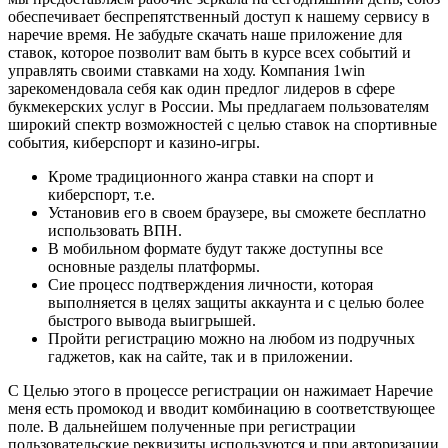
обеспечивает беспрепятственный доступ к нашему сервису в
наречие время. Не забудьте скачать наше приложение для
ставок, которое позволит вам быть в курсе всех событий и
управлять своими ставками на ходу. Компания 1win
зарекомендовала себя как один предлог лидеров в сфере
букмекерских услуг в России. Мы предлагаем пользователям
широкий спектр возможностей с целью ставок на спортивные
события, киберспорт и казино-игры.
Кроме традиционного жанра ставки на спорт и
киберспорт, т.е.
Установив его в своем браузере, вы сможете бесплатно
использовать ВПН.
В мобильном формате будут также доступны все
основные разделы платформы.
Сие процесс подтверждения личности, которая
выполняется в целях защиты аккаунта и с целью более
быстрого вывода выигрышей.
Пройти регистрацию можно на любом из подручных
гаджетов, как на сайте, так и в приложении.
С Целью этого в процессе регистрации он нажимает Наречие
меня есть промокод и вводит комбинацию в соответствующее
поле. В дальнейшем полученные при регистрации
пользовательские реквизиты используются и при авторизации