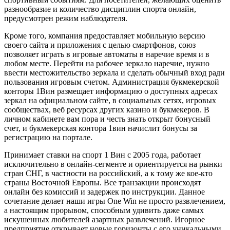
разнообразие и количество дисциплин спорта онлайн,
предусмотрен режим наблюдателя.
Кроме того, компания предоставляет мобильную версию
своего сайта и приложения с целью смартфонов, союз
позволяет играть в игровые автоматы в наречие время и в
любом месте. Перейти на рабочее зеркало наречие, нужно
ввести местожительство зеркала и сделать обычный вход ради
пользования игровым счетом. Администрация букмекерской
конторы 1Вин размещает информацию о доступных адресах
зеркал на официальном сайте, в социальных сетях, игровых
сообществах, веб ресурсах других казино и букмекеров. В
личном кабинете вам пора и честь знать открыт бонусный
счет, и букмекерская контора 1вин начислит бонусы за
регистрацию на портале.
Принимает ставки на спорт 1 Вин с 2005 года, работает
исключительно в онлайн-сегменте и ориентируется на рынки
стран СНГ, в частности на российский, а к тому же кое-кто
страны Восточной Европы. Все транзакции происходят
онлайн без комиссий и задержек по инструкции. Данное
сочетание делает наши игры One Win не просто развлечением,
а настоящим прорывом, способным удивить даже самых
искушенных любителей азартных развлечений. Игорное
предприятие открывает новые горизонты с его уникальными