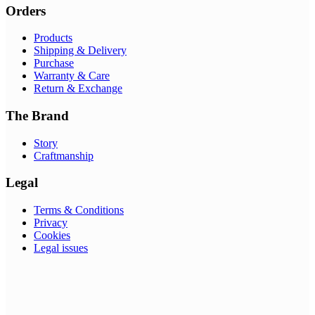
Orders
Products
Shipping & Delivery
Purchase
Warranty & Care
Return & Exchange
The Brand
Story
Craftmanship
Legal
Terms & Conditions
Privacy
Cookies
Legal issues