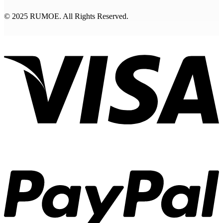
© 2025 RUMOE. All Rights Reserved.