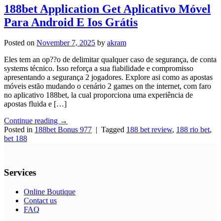
188bet Application Get Aplicativo Móvel
Para Android E Ios Grátis
Posted on
November 7, 2025
by
akram
Eles tem an op??o de delimitar qualquer caso de segurança, de conta
systems técnico. Isso reforça a sua fiabilidade e compromisso
apresentando a segurança 2 jogadores. Explore asi como as apostas
móveis estão mudando o cenário 2 games on the internet, com faro
no aplicativo 188bet, la cual proporciona uma experiência de
apostas fluida e […]
Continue reading
→
Posted in
188bet Bonus 977
|
Tagged
188 bet review
,
188 rio bet
,
bet 188
Services
Online Boutique
Contact us
FAQ