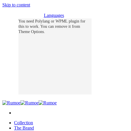
Skip to content
Languages
You need Polylang or WPML plugin for
this to work. You can remove it from
Theme Options.
Collection
The Brand