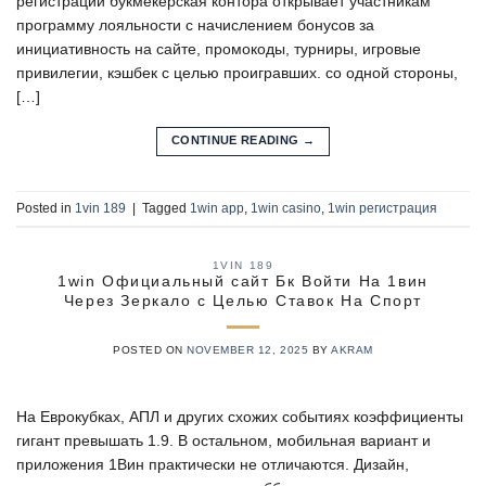
регистрации букмекерская контора открывает участникам
программу лояльности с начислением бонусов за
инициативность на сайте, промокоды, турниры, игровые
привилегии, кэшбек с целью проигравших. со одной стороны,
[…]
CONTINUE READING
→
Posted in
1vin 189
|
Tagged
1win app
,
1win casino
,
1win регистрация
1VIN 189
1win Официальный сайт Бк Войти На 1вин
Через Зеркало с Целью Ставок На Спорт
POSTED ON
NOVEMBER 12, 2025
BY
AKRAM
На Еврокубках, АПЛ и других схожих событиях коэффициенты
гигант превышать 1.9. В остальном, мобильная вариант и
приложения 1Вин практически не отличаются. Дизайн,