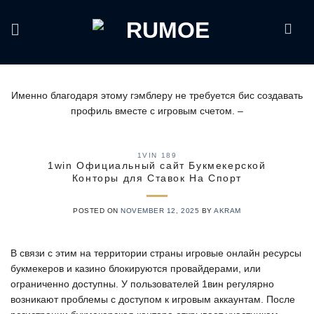
Skip
to
content
Именно благодаря этому гэмблеру не требуется бис создавать
профиль вместе с игровым счетом. –
1VIN 189
1win Официальный сайт Букмекерской
Конторы для Ставок На Спорт
POSTED ON
NOVEMBER 12, 2025
BY
AKRAM
В связи с этим на территории страны игровые онлайн ресурсы
букмекеров и казино блокируются провайдерами, или
ограниченно доступны. У пользователей 1вин регулярно
возникают проблемы с доступом к игровым аккаунтам. После