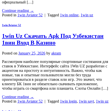
официальный […]
Continue reading
→
Posted in
1win Aviator 52
|
Tagged
1win online
,
1win uz
1win Aviator 52
1win Uz Скачать Apk Под Узбекистан
1вин Вход В Казино
Posted on
January 25, 2026
by
akram
Рассмотрим наиболее популярные спортивные состязания для
ставок в Узбекистане. Интерфейс сайта 1Win UZ разработан с
акцентом на простоту и интуитивность. Важно, чтобы как
новые, так и опытные пользователи могли без труда
ориентироваться в разделе ставок или игр. Это значит, что
клиенту БК 1вин не обязательно скачивать приложение,
чтобы играть со смартфона или планшета. Слоты Онлайн […]
Continue reading
→
Posted in
1win Aviator 52
|
Tagged
1win login
,
1win sayt
,
1win uz