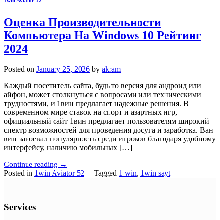
1win Aviator 52
Оценка Производительности
Компьютера На Windows 10 Рейтинг
2024
Posted on
January 25, 2026
by
akram
Каждый посетитель сайта, будь то версия для андроид или
айфон, может столкнуться с вопросами или техническими
трудностями, и 1вин предлагает надежные решения. В
современном мире ставок на спорт и азартных игр,
официальный сайт 1вин предлагает пользователям широкий
спектр возможностей для проведения досуга и заработка. Ван
вин завоевал популярность среди игроков благодаря удобному
интерфейсу, наличию мобильных […]
Continue reading
→
Posted in
1win Aviator 52
|
Tagged
1 win
,
1win sayt
Services