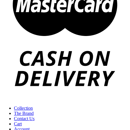
Collection
The Brand
Contact Us
Cart
Account