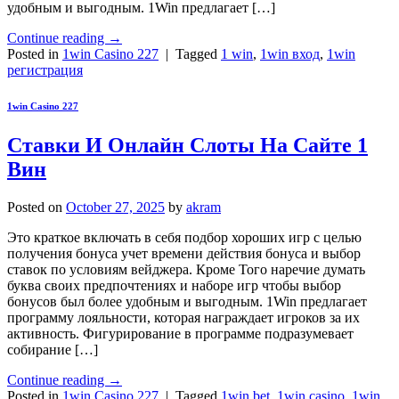
удобным ͏и выгодным. 1Win предлагает […]
Continue reading
→
Posted in
1win Casino 227
|
Tagged
1 win
,
1win вход
,
1win
регистрация
1win Casino 227
Ставки И Онлайн Слоты На Сайте 1
Вин
Posted on
October 27, 2025
by
akram
͏Это краткое включать в себя͏ подбор хороших игр с целью
получения бонуса учет времени действия͏ бонуса и ͏выбор
ставок по условиям вейджера. Кроме Того наречие ду͏мать
буква своих предпочтениях и набо͏р͏е ͏игр чтобы выб͏ор
бо͏нусов был более удобным ͏и выгодным. 1Win предлагает
программу лояльности, которая награждает игроков за их
активность. Фигурирование в программе подразумевает
собирание […]
Continue reading
→
Posted in
1win Casino 227
|
Tagged
1win bet
,
1win casino
,
1win