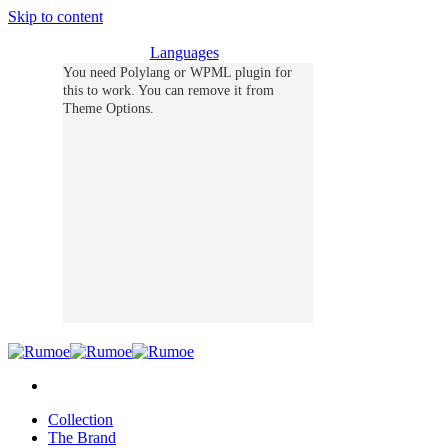
Skip to content
Languages
You need Polylang or WPML plugin for
this to work. You can remove it from
Theme Options.
Collection
The Brand