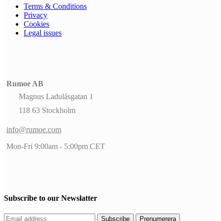
Terms & Conditions
Privacy
Cookies
Legal issues
Rumoe AB
Magnus Ladulåsgatan 1
118 63 Stockholm
info@rumoe.com
Mon-Fri 9:00am - 5:00pm CET
Subscribe to our Newslatter