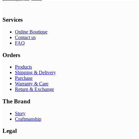
Services
Online Boutique
Contact us
FAQ
Orders
Products
Shipping & Delivery
Purchase
Warranty & Care
Return & Exchange
The Brand
Story
Craftmanship
Legal