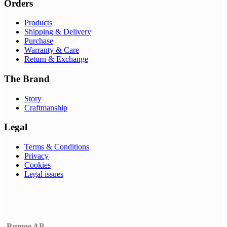
Orders
Products
Shipping & Delivery
Purchase
Warranty & Care
Return & Exchange
The Brand
Story
Craftmanship
Legal
Terms & Conditions
Privacy
Cookies
Legal issues
Rumoe AB