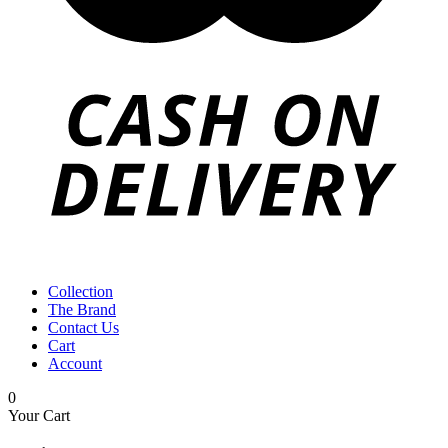
Collection
The Brand
Contact Us
Cart
Account
0
Your Cart