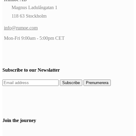
Magnus Ladulåsgatan 1
118 63 Stockholm
info@rumoe.com
Mon-Fri 9:00am - 5:00pm CET
Subscribe to our Newslatter
Join the journey