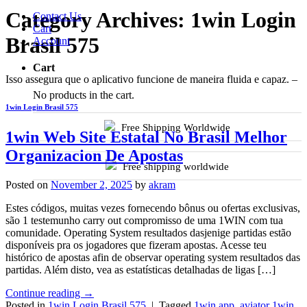
Category Archives:
1win Login
Contact Us
Cart
Brasil 575
Account
Cart
Isso assegura que o aplicativo funcione de maneira fluida e capaz. –
No products in the cart.
1win Login Brasil 575
Free Shipping Worldwide
1win Web Site Estatal No Brasil Melhor
Organizacion De Apostas
Free shipping worldwide
Posted on
November 2, 2025
by
akram
Estes códigos, muitas vezes fornecendo bônus ou ofertas exclusivas,
são 1 testemunho carry out compromisso de uma 1WIN com tua
comunidade. Operating System resultados dasjenige partidas estão
disponíveis pra os jogadores que fizeram apostas. Acesse teu
histórico de apostas afin de observar operating system resultados das
partidas. Além disto, vea as estatísticas detalhadas de ligas […]
Continue reading
→
Posted in
1win Login Brasil 575
|
Tagged
1win app
,
aviator 1win