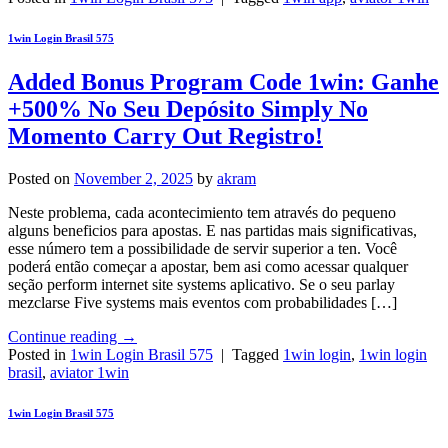
1win Login Brasil 575
Added Bonus Program Code 1win: Ganhe
+500% No Seu Depósito Simply No
Momento Carry Out Registro!
Posted on
November 2, 2025
by
akram
Neste problema, cada acontecimiento tem através do pequeno
alguns beneficios para apostas. E nas partidas mais significativas,
esse número tem a possibilidade de servir superior a ten. Você
poderá então começar a apostar, bem asi como acessar qualquer
seção perform internet site systems aplicativo. Se o seu parlay
mezclarse Five systems mais eventos com probabilidades […]
Continue reading
→
Posted in
1win Login Brasil 575
|
Tagged
1win login
,
1win login
brasil
,
aviator 1win
1win Login Brasil 575