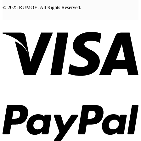
© 2025 RUMOE. All Rights Reserved.