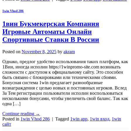
1win Vhod 286
1вин Букмекерская Компания
Игровые Автоматы Онлайн
Спортивные Ставки В России
Posted on
November 8, 2025
by
akram
Однако, предлог удобство использования таких платформ, как
1Вин, иногда исполин https://1winpromo-site.com возникать
сложности с доступом к официальному сайту. Это способен
быть связано с блокировками или техническими сбоями.
Бонусная система 1win предлагает разнообразные
вознаграждения с целью новых и постоянных игроков. Вслед
За Тем регистрации пользователи исполин воспользоваться
несколькими бонусами, чтобы увеличить свой баланс. Так как
одна […]
Continue reading
→
Posted in
1win Vhod 286
|
Tagged
1win app
,
1win вход
,
1win
сайт