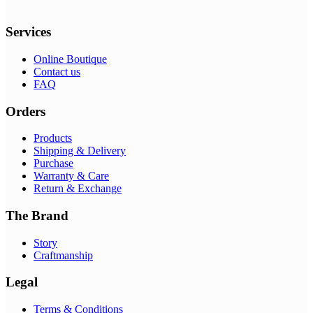
Services
Online Boutique
Contact us
FAQ
Orders
Products
Shipping & Delivery
Purchase
Warranty & Care
Return & Exchange
The Brand
Story
Craftmanship
Legal
Terms & Conditions