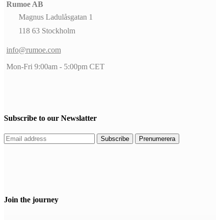
Rumoe AB
Magnus Ladulåsgatan 1
118 63 Stockholm
info@rumoe.com
Mon-Fri 9:00am - 5:00pm CET
Subscribe to our Newslatter
Join the journey