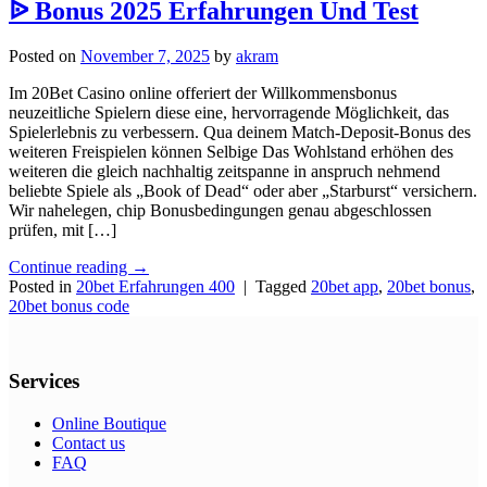
ᐉ Bonus 2025 Erfahrungen Und Test
Posted on
November 7, 2025
by
akram
Im 20Bet Casino online offeriert der Willkommensbonus
neuzeitliche Spielern diese eine, hervorragende Möglichkeit, das
Spielerlebnis zu verbessern. Qua deinem Match-Deposit-Bonus des
weiteren Freispielen können Selbige Das Wohlstand erhöhen des
weiteren die gleich nachhaltig zeitspanne in anspruch nehmend
beliebte Spiele als „Book of Dead“ oder aber „Starburst“ versichern.
Wir nahelegen, chip Bonusbedingungen genau abgeschlossen
prüfen, mit […]
Continue reading
→
Posted in
20bet Erfahrungen 400
|
Tagged
20bet app
,
20bet bonus
,
20bet bonus code
Services
Online Boutique
Contact us
FAQ