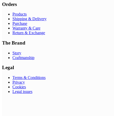
Orders
Products
Shipping & Delivery
Purchase
Warranty & Care
Return & Exchange
The Brand
Story
Craftmanship
Legal
Terms & Conditions
Privacy
Cookies
Legal issues