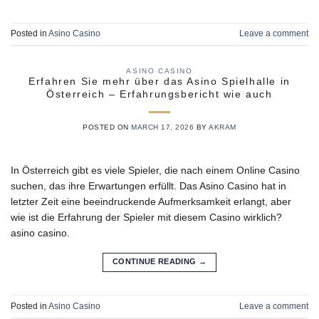
Posted in
Asino Casino
Leave a comment
ASINO CASINO
Erfahren Sie mehr über das Asino Spielhalle in
Österreich – Erfahrungsbericht wie auch
POSTED ON
MARCH 17, 2026
BY
AKRAM
In Österreich gibt es viele Spieler, die nach einem Online Casino
suchen, das ihre Erwartungen erfüllt. Das Asino Casino hat in
letzter Zeit eine beeindruckende Aufmerksamkeit erlangt, aber
wie ist die Erfahrung der Spieler mit diesem Casino wirklich?
asino casino.
CONTINUE READING
→
Posted in
Asino Casino
Leave a comment