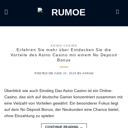
Skip
to
content
ASINO CASINO
Erfahren Sie mehr über Entdecken Sie die
Vorteile des Asino Casino mit einem No Deposit
Bonus
POSTED ON
JUNE 24, 2026
BY
AKRAM
Überblick wie auch Einstieg Das Asino Casino ist ein Online-
Casino, das sich auf deutsche Gamer konzentriert zusammen mit
eine Vielzahl von Vorteilen gewährt. Ein besonderer Fokus liegt
auf dem No Deposit Bonus, der Neukunden eine Chance bietet,
ohne Einzahlung zu spielen.
CONTINUE READING
→