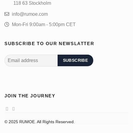
118 63 Stockholm
info@rumoe.com
Mon-Fri 9:00am - 5:00pm CET
SUBSCRIBE TO OUR NEWSLATTER
JOIN THE JOURNEY
© 2025 RUMOE. All Rights Reserved.