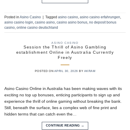
Posted in
Asino Casino
|
Tagged
asino casino
,
asino casino erfahrungen
,
asino casino login
,
casino asino
,
casino asino bonus
,
no deposit bonus
casino
,
online casino deutschland
ASINO CASINO
Session the Thrill of Asino Gambling
establishment Online in Australia Currently
Freely
POSTED ON
APRIL 30, 2026
BY
AKRAM
Asino Casino Online in Australia has been making waves with its
exciting no top up bonuses, enticing participants to sign up and
experience the thrill of online gaming without breaking the bank.
Still, beneath the surface, lies a complex web of fine print and
hidden terms that can catch even the…
CONTINUE READING
→