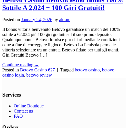
Sottile A 2,024 + 100 Giri Gratuiti!
Posted on
January 24, 2026
by
akram
Il bonus vittoria benvenuto Betovo garantisce un match del 100%
sottile a €2,024 più 100 giri gratuiti sul il suo primo deposito.
Qualunque bonus Betovo fornisce pro chiari mediante condizioni
eque a fine di correggere il gioco. Betovo La Penisola permette
vittoria selezionare tra un entrata Betovo fidato per tutti gli utenti.
Giri Gratuiti Betovo […]
Continue reading
→
Posted in
Betovo Casino 627
|
Tagged
betovo casino
,
betovo
casino login
,
betovo review
Services
Online Boutique
Contact us
FAQ
Orders