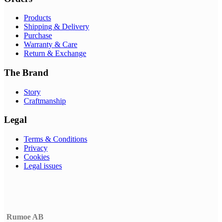
Products
Shipping & Delivery
Purchase
Warranty & Care
Return & Exchange
The Brand
Story
Craftmanship
Legal
Terms & Conditions
Privacy
Cookies
Legal issues
Rumoe AB