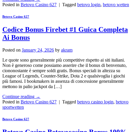
Posted in
Betovo Casino 627
|
Tagged
betovo login
,
betovo wetten
Betovo Casino 627
Codice Bonus Firebet #1 Guica Completa
Ai Bonus
Posted on
January 24, 2026
by
akram
Le quote sono generalmente più competitive rispetto ai siti italiani.
Non è generoso come possiamo asserire che il bonus di benvenuto,
ciononostante è sempre soldi gratis. Bonus speciali in altezza su
League of Legends, Counter-Strike, Dota 2 e qualsivoglia i giochi
più famosi. I bookmakers in assenza di concessione generalmente
mettono in palio jackpot da […]
Continue reading
→
Posted in
Betovo Casino 627
|
Tagged
betovo casino login
,
betovo
sportwetten
Betovo Casino 627
Betovo Casino Betovocasino Bonus 100%