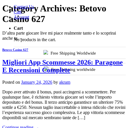
Category Archives:
Betovo
Contact Us
Cart
Casino 627
Account
Cart
D’altra parte giocare live mi piace realmente tanto e lo scoprirai
anche tu. –
No products in the cart.
Betovo Casino 627
Free Shipping Worldwide
Migliori App Scommesse 2026: Paragone
E Recensioni Complete
Free shipping worldwide
Posted on
January 24, 2026
by
akram
Dopo aver attivato il bonus, puoi accingersi a scommettere. Per
qualunque fase, è richiesto vittoria giocare sei volte l’importo
depositato e del bonus. Il terzo anticipo garantisce un ulteriore 75%
sottile a €250. Nessun taglio inaccettabile o intesa ridicolo che rovini
l’esperienza successo gioco complessiva. Le app vittoria scommesse
disponibili sul mercato sembrano tante de […]
Continue reading
→