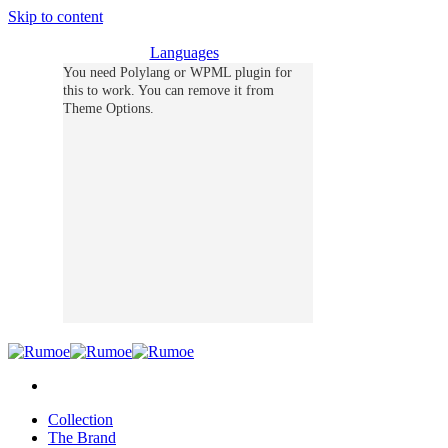
Skip to content
Languages
You need Polylang or WPML plugin for
this to work. You can remove it from
Theme Options.
Collection
The Brand