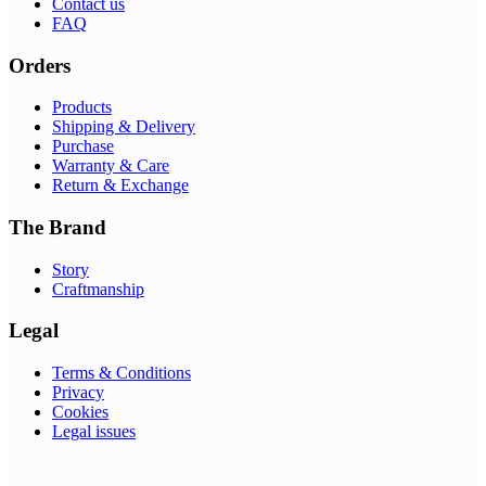
Contact us
FAQ
Orders
Products
Shipping & Delivery
Purchase
Warranty & Care
Return & Exchange
The Brand
Story
Craftmanship
Legal
Terms & Conditions
Privacy
Cookies
Legal issues