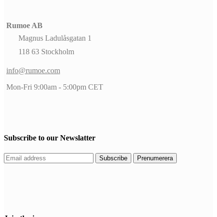
Rumoe AB
Magnus Ladulåsgatan 1
118 63 Stockholm
info@rumoe.com
Mon-Fri 9:00am - 5:00pm CET
Subscribe to our Newslatter