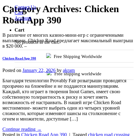
Category Archives:
Chicken
Contact Us
Cart
Road App 390
Account
Cart
В различие от многих казино-мини-игр с ограниченными
выплатами, Chicken Road предлагает максимальный выигрыш
No products in the cart.
в $20 000. –
Free Shipping Worldwide
Chicken Road App 390
Posted on
January 22, 2026
by
akram
Free shipping worldwide
Благодаря технологии Provably Fair розыгрыши проводятся
прозрачно на блокчейне и не поддаются манипуляциям.
Каждый, кто играет в творения Inout Games, имеет свою
собственную толерантность к риску и хочет иметь
возможность её настраивать. В нашей игре Chicken Road
местоимение- можете выбрать один из четырех уровней
сложности, которые изменяют шансы на столкновение с
огнем и множители, доступные […]
Continue reading
→
Posted in
Chicken Road App 390
|
Tagged
chicken road crossing