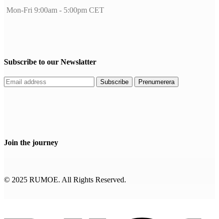
Mon-Fri 9:00am - 5:00pm CET
Subscribe to our Newslatter
Join the journey
© 2025 RUMOE. All Rights Reserved.