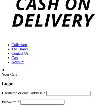
Collection
The Brand
Contact Us
Cart
Account
0
Your Cart
Login
Username or email address
*
Password
*