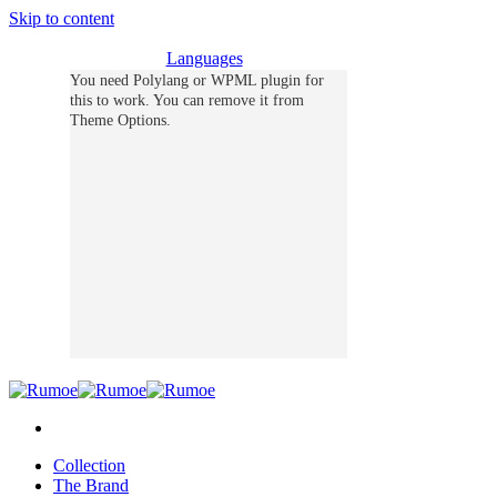
Skip to content
Languages
You need Polylang or WPML plugin for
this to work. You can remove it from
Theme Options.
Collection
The Brand