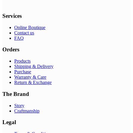
Services
Online Boutique
Contact us
FAQ
Orders
Products
Shipping & Delivery
Purchase
Warranty & Care
Return & Exchange
The Brand
Story
Craftmanship
Legal