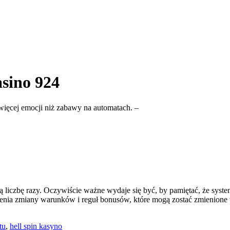
asino 924
 więcej emocji niż zabawy na automatach. –
oną liczbę razy. Oczywiście ważne wydaje się być, by pamiętać, że s
zenia zmiany warunków i reguł bonusów, które mogą zostać zmienio
tu
,
hell spin kasyno