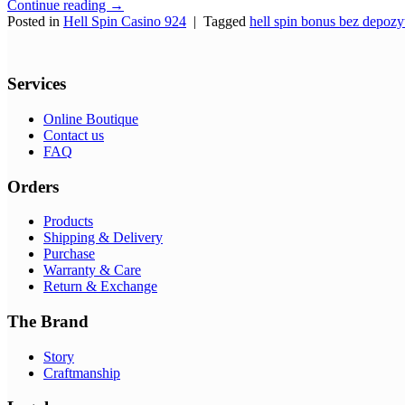
Continue reading
→
Posted in
Hell Spin Casino 924
|
Tagged
hell spin bonus bez depozy
Services
Online Boutique
Contact us
FAQ
Orders
Products
Shipping & Delivery
Purchase
Warranty & Care
Return & Exchange
The Brand
Story
Craftmanship