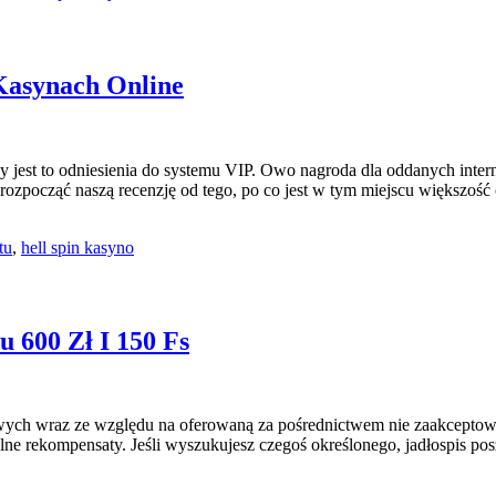
Kasynach Online
rży jest to odniesienia do systemu VIP. Owo nagroda dla oddanych int
rozpocząć naszą recenzję od tego, po co jest w tym miejscu większość
tu
,
hell spin kasyno
u 600 Zł I 150 Fs
sowych wraz ze względu na oferowaną za pośrednictwem nie zaakcepto
nalne rekompensaty. Jeśli wyszukujesz czegoś określonego, jadłospis p