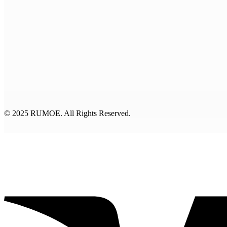
© 2025 RUMOE. All Rights Reserved.