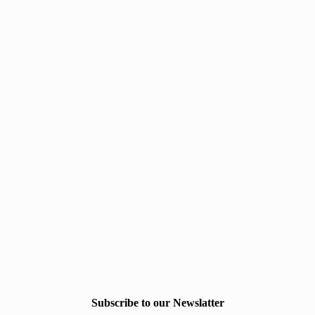
Subscribe to our Newslatter