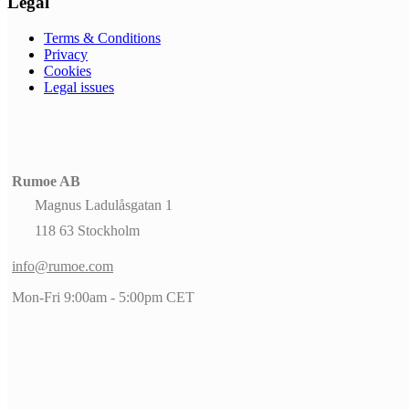
Legal
Terms & Conditions
Privacy
Cookies
Legal issues
Rumoe AB
Magnus Ladulåsgatan 1
118 63 Stockholm
info@rumoe.com
Mon-Fri 9:00am - 5:00pm CET