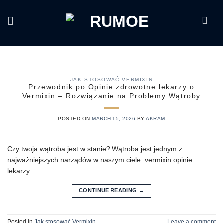
Skip
to
content
JAK STOSOWAĆ VERMIXIN
Przewodnik po Opinie zdrowotne lekarzy o
Vermixin – Rozwiązanie na Problemy Wątroby
POSTED ON
MARCH 15, 2026
BY
AKRAM
Czy twoja wątroba jest w stanie? Wątroba jest jednym z
najważniejszych narządów w naszym ciele. vermixin opinie
lekarzy.
CONTINUE READING
→
Posted in
Jak stosować Vermixin
Leave a comment