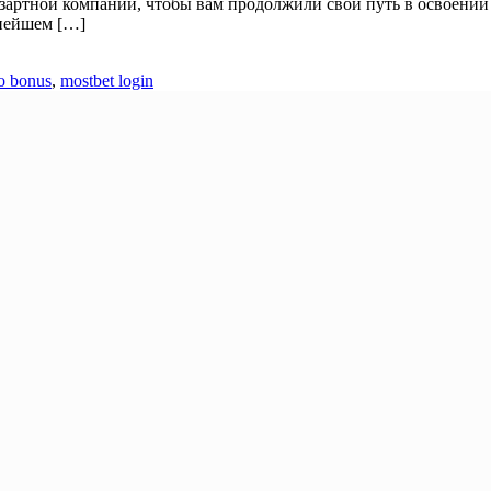
 азартной компании, чтобы вам продолжили свой путь в освоени
ьнейшем […]
o bonus
,
mostbet login