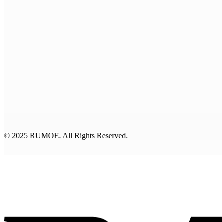
© 2025 RUMOE. All Rights Reserved.