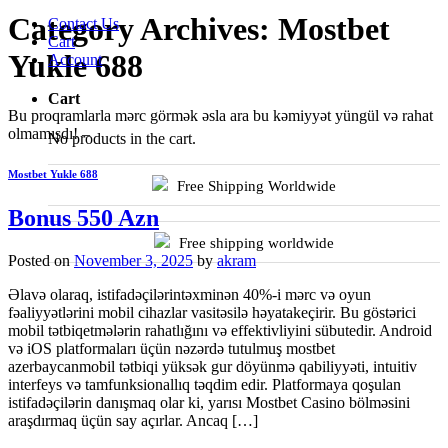
Category Archives:
Mostbet
Contact Us
Cart
Yukle 688
Account
Cart
Bu proqramlarla mərc görmək əsla ara bu kəmiyyət yüngül və rahat
olmamışdı! –
No products in the cart.
Mostbet Yukle 688
Free Shipping Worldwide
Bonus 550 Azn
Free shipping worldwide
Posted on
November 3, 2025
by
akram
Əlavə olaraq, istifadəçilərintəxminən 40%-i mərc və oyun
fəaliyyətlərini mobil cihazlar vasitəsilə həyatakeçirir. Bu göstərici
mobil tətbiqetmələrin rahatlığını və effektivliyini sübutedir. Android
və iOS platformaları üçün nəzərdə tutulmuş mostbet
azerbaycanmobil tətbiqi yüksək gur döyünmə qabiliyyəti, intuitiv
interfeys və tamfunksionallıq təqdim edir. Platformaya qoşulan
istifadəçilərin danışmaq olar ki, yarısı Mostbet Casino bölməsini
araşdırmaq üçün say açırlar. Ancaq […]