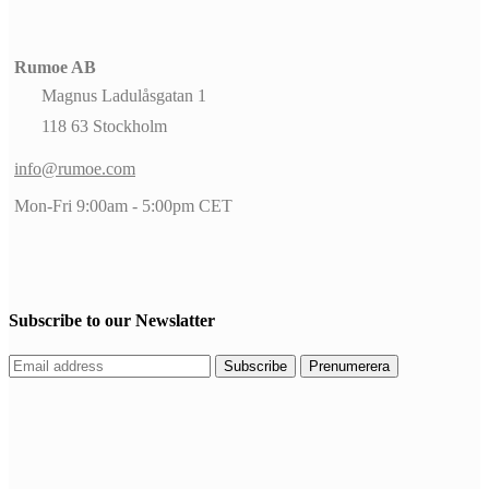
Rumoe AB
Magnus Ladulåsgatan 1
118 63 Stockholm
info@rumoe.com
Mon-Fri 9:00am - 5:00pm CET
Subscribe to our Newslatter