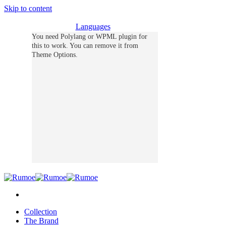
Skip to content
Languages
You need Polylang or WPML plugin for
this to work. You can remove it from
Theme Options.
Collection
The Brand