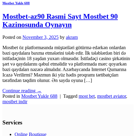
Mostbet Yukle 688
Mostbet-az90 Rəsmi Sayt Mostbet 90
Kazinosunda Oynayın
Posted on
November 3, 2025
by
akram
Mostbet öz platformasında müştəriləri götürmə edərkən onlardan
bəzi qaydalara baxma etmələrini tələb edir. İlk tələblərdən biri də
istifadəçinin 18 yaşdan yuxarı olmasıdır. İstifadəçi casino şirkətinin
şərt və qaydalarını qəbul etməlidir və platformada mərc qoyarkən
bəzi qaydaları nəzərə almalıdır. Azərbaycanda Internet Qumarına
Icazə Verilirmi? Məzmun iki yüz hədis proqramı tərtibatçıları
tərəfindən təqdim olunur. Ən sayda oyuna […]
Continue reading
→
Posted in
Mostbet Yukle 688
|
Tagged
most bet
,
mostbet aviator
,
mostbet indir
Services
Online Boutique