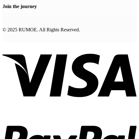
Join the journey
© 2025 RUMOE. All Rights Reserved.