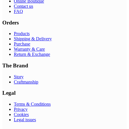
Online Boutique
Contact us
FAQ
Orders
Products
Shipping & Delivery
Purchase
Warranty & Care
Return & Exchange
The Brand
Story
Craftmanship
Legal
Terms & Conditions
Privacy
Cookies
Legal issues