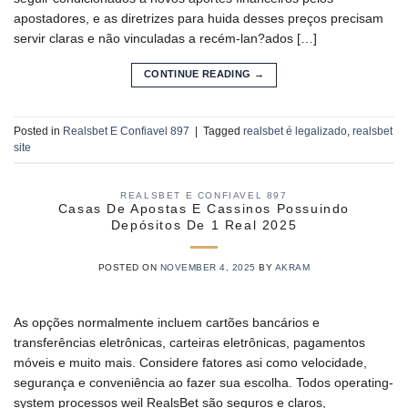
apostadores, e as diretrizes para huida desses preços precisam
servir claras e não vinculadas a recém-lan?ados […]
CONTINUE READING
→
Posted in
Realsbet E Confiavel 897
|
Tagged
realsbet é legalizado
,
realsbet
site
REALSBET E CONFIAVEL 897
Casas De Apostas E Cassinos Possuindo
Depósitos De 1 Real 2025
POSTED ON
NOVEMBER 4, 2025
BY
AKRAM
As opções normalmente incluem cartões bancários e
transferências eletrônicas, carteiras eletrônicas, pagamentos
móveis e muito mais. Considere fatores asi como velocidade,
segurança e conveniência ao fazer sua escolha. Todos operating-
system processos weil RealsBet são seguros e claros,