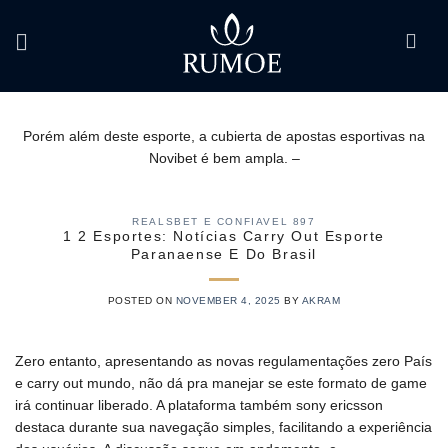
Skip
to
content
Porém além deste esporte, a cubierta de apostas esportivas na
Novibet é bem ampla. –
REALSBET E CONFIAVEL 897
1 2 Esportes: Notícias Carry Out Esporte
Paranaense E Do Brasil
POSTED ON
NOVEMBER 4, 2025
BY
AKRAM
Zero entanto, apresentando as novas regulamentações zero País
e carry out mundo, não dá pra manejar se este formato de game
irá continuar liberado. A plataforma também sony ericsson
destaca durante sua navegação simples, facilitando a experiência