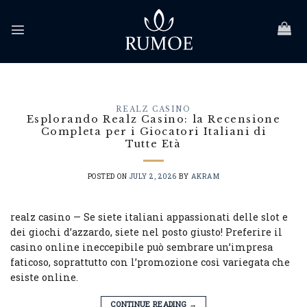
Skip
to
content
REALZ CASINO
Esplorando Realz Casino: la Recensione
Completa per i Giocatori Italiani di
Tutte Età
POSTED ON
JULY 2, 2026
BY
AKRAM
realz casino — Se siete italiani appassionati delle slot e
dei giochi d’azzardo, siete nel posto giusto! Preferire il
casino online ineccepibile può sembrare un’impresa
faticoso, soprattutto con l’promozione così variegata che
esiste online.
CONTINUE READING
→