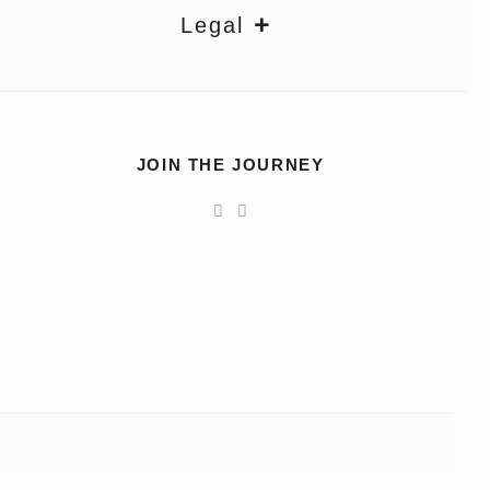
Legal
JOIN THE JOURNEY