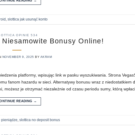
ONTINUE READING
→
roid
,
slottica jak usunąć konto
LOTTICA OPINIE 534
 Niesamowite Bonusy Online!
ON
NOVEMBER 9, 2025
BY
AKRAM
edzenia platformy, wpisując link w pasku wyszukiwania. Strona Vegas
mu fanom hazardu w sieci. Alternatywy bonusu wraz z niedostatkiem 
nki, możesz je otrzymać niezależnie od czasu periodu sumy, którą wpłac
ONTINUE READING
→
ć pieniądze
,
slottica no deposit bonus