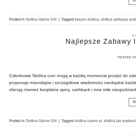
C
Posted in
Slottica Opinie 534
|
Tagged
kasyno slottica
,
slottica aplikacja and
S
Najlepsze Zabawy I
POSTED 
Członkowie Slottica com mogą w każdej momencie przejść do odwi
proponuje miarodajne i szczegółowe wiadomości niezbędne każde
oferują również bezpłatne spiny, cashback i inne miłe niespodzia
C
Posted in
Slottica Opinie 534
|
Tagged
slottica casino pl
,
slottica jak wypłaci