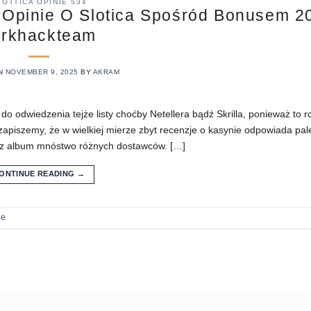
LOTTICA OPINIE 534
 I Opinie O Slotica Spośród Bonusem 2
urkhackteam
ON
NOVEMBER 9, 2025
BY
AKRAM
o odwiedzenia tejże listy choćby Netellera bądź Skrilla, ponieważ to 
apiszemy, że w wielkiej mierze zbyt recenzje o kasynie odpowiada pal
ż z album mnóstwo różnych dostawców. […]
ONTINUE READING
→
ie