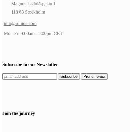
Magnus Ladulåsgatan 1
118 63 Stockholm
info@rumoe.com
Mon-Fri 9:00am - 5:00pm CET
Subscribe to our Newslatter
Join the journey