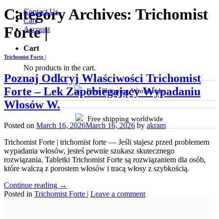
Category Archives:
Trichomist
Contact Us
Cart
Forte |
Account
Cart
Trichomist Forte |
No products in the cart.
Poznaj Odkryj Właściwości Trichomist
Forte – Lek Zapobiegający Wypadaniu
Free Shipping Worldwide
Włosów W.
Free shipping worldwide
Posted on
March 16, 2026
March 16, 2026
by
akram
Trichomist Forte | trichomist forte — Jeśli stajesz przed problemem
wypadania włosów, jesteś pewnie szukasz skutecznego
rozwiązania. Tabletki Trichomist Forte są rozwiązaniem dla osób,
które walczą z porostem włosów i tracą włosy z szybkością.
Continue reading
→
Posted in
Trichomist Forte |
Leave a comment