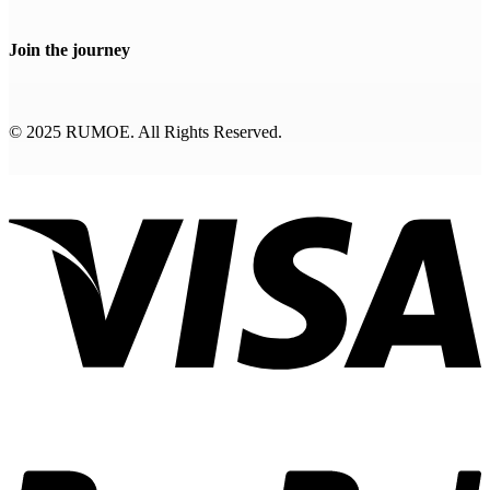
Join the journey
© 2025 RUMOE. All Rights Reserved.