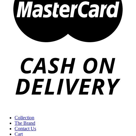
Collection
The Brand
Contact Us
Cart