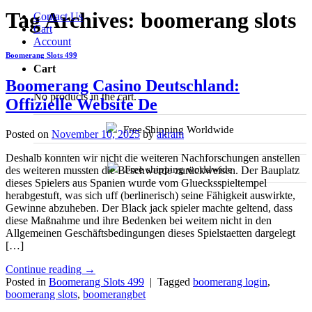
Tag Archives:
boomerang slots
Contact Us
Cart
Account
Boomerang Slots 499
Cart
Boomerang Casino Deutschland:
No products in the cart.
Offizielle Website De
Free Shipping Worldwide
Posted on
November 10, 2025
by
akram
Deshalb konnten wir nicht die weiteren Nachforschungen anstellen
Free shipping worldwide
des weiteren mussten die Beschwerde zurückweisen. Der Bauplatz
dieses Spielers aus Spanien wurde vom Gluecksspieltempel
herabgestuft, was sich uff (berlinerisch) seine Fähigkeit auswirkte,
Gewinne abzuheben. Der Black jack spieler machte geltend, dass
diese Maßnahme und ihre Bedenken bei weitem nicht in den
Allgemeinen Geschäftsbedingungen dieses Spielstaetten dargelegt
[…]
Continue reading
→
Posted in
Boomerang Slots 499
|
Tagged
boomerang login
,
boomerang slots
,
boomerangbet