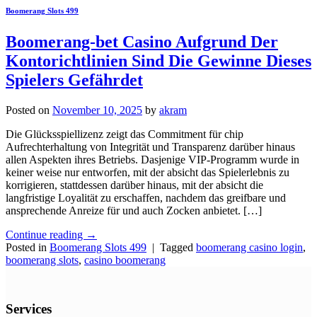
Boomerang Slots 499
Boomerang-bet Casino Aufgrund Der
Kontorichtlinien Sind Die Gewinne Dieses
Spielers Gefährdet
Posted on
November 10, 2025
by
akram
Die Glücksspiellizenz zeigt das Commitment für chip
Aufrechterhaltung von Integrität und Transparenz darüber hinaus
allen Aspekten ihres Betriebs. Dasjenige VIP-Programm wurde in
keiner weise nur entworfen, mit der absicht das Spielerlebnis zu
korrigieren, stattdessen darüber hinaus, mit der absicht die
langfristige Loyalität zu erschaffen, nachdem das greifbare und
ansprechende Anreize für und auch Zocken anbietet. […]
Continue reading
→
Posted in
Boomerang Slots 499
|
Tagged
boomerang casino login
,
boomerang slots
,
casino boomerang
Services