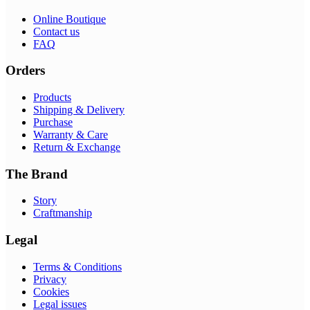
Online Boutique
Contact us
FAQ
Orders
Products
Shipping & Delivery
Purchase
Warranty & Care
Return & Exchange
The Brand
Story
Craftmanship
Legal
Terms & Conditions
Privacy
Cookies
Legal issues