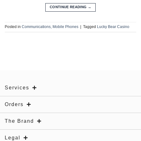
CONTINUE READING
→
Posted in
Communications, Mobile Phones
|
Tagged
Lucky Bear Casino
Services
Orders
The Brand
Legal