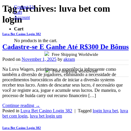
Tag Archives:
luva bet com
Contact Us
Cart
login
Account
Cart
Luva Bet Casino Login 382
No products in the cart.
Cadastre-se E Ganhe Até R$300 De Bônus
Free Shipping Worldwide
Posted on
November 1, 2025
by
akram
Na Luva Wagers, priorizamos a experiência infrecuente como
Free shipping worldwide
também a diversão de jogadores, eliminando a necessidade de
procedimentos burocráticos afin de iniciar a diversão systems
receber teus lucro. Antes de descartar seus lucro, é necessário que
você ze registre aca, jogue e acumule seus lucros. De maneira, o
processo de huida carry out recurso financeiro […]
Continue reading
→
Posted in
Luva Bet Casino Login 382
|
Tagged
login luva bet
,
luva
bet com login
,
luva bet login um
Luva Bet Casino Login 382