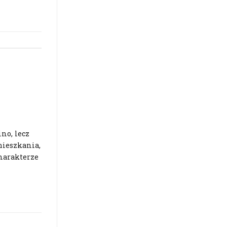
no, lecz
mieszkania,
harakterze