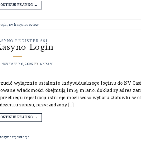
CONTINUE READING
→
login
,
nv kasyno review
ASYNO REGISTER 661
Kasyno Login
N
NOVEMBER 6, 2025
BY
AKRAM
rzucić wyłącznie ustalenie indywidualnego loginu do NV Casi
owane wiadomości obejmują imię, miano, dokładny adres za
rzebiegu rejestracji istnieje możliwość wyboru złotówki w c
zeniu zapisu, przyrządzony […]
CONTINUE READING
→
kasyno rejestracja