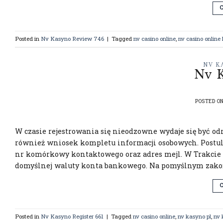
Posted in
Nv Kasyno Review 746
|
Tagged
nv casino online
,
nv casino online 
NV K
Nv 
POSTED O
W czasie rejestrowania się nieodzowne wydaje się być od
również wniosek kompletu informacji osobowych. Postul
nr komórkowy kontaktowego oraz adres mejl. W Trakcie p
domyślnej waluty konta bankowego. Na pomyślnym zakońc
Posted in
Nv Kasyno Register 661
|
Tagged
nv casino online
,
nv kasyno pl
,
nv 