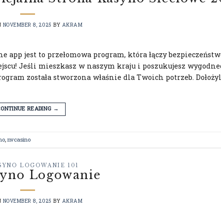
N
NOVEMBER 8, 2025
BY
AKRAM
e app jest to przełomowa program, która łączy bezpieczeństw
jscu! Jeśli mieszkasz w naszym kraju i poszukujesz wygodne
ogram została stworzona właśnie dla Twoich potrzeb. Dołoży
CONTINUE READING
→
no
,
nvcasino
SYNO LOGOWANIE 101
syno Logowanie
N
NOVEMBER 8, 2025
BY
AKRAM