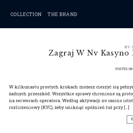
Skip
to
COLLECTION
THE BRAND
content
NV 
Zagraj W Nv Kasyno 
POSTED O
W kilkunastu prostych krokach możesz cieszyć się pełn
żadnych przeszkód. Wszystkie sprawy chronione są prot
na serwerach operatora. Według aktywacji nv casino isto
rozliczeniowy (KYC), żeby uniknąć opóźnień tuż przy […]