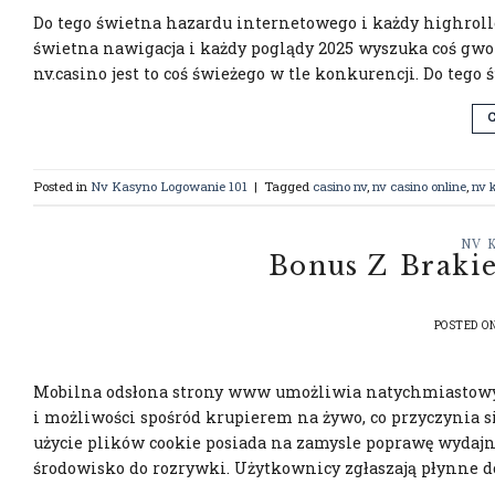
Do tego świetna hazardu internetowego i każdy highroll
świetna nawigacja i każdy poglądy 2025 wyszuka coś gwol
nv.casino jest to coś świeżego w tle konkurencji. Do tego
Posted in
Nv Kasyno Logowanie 101
|
Tagged
casino nv
,
nv casino online
,
nv 
NV 
Bonus Z Braki
POSTED O
Mobilna odsłona strony www umożliwia natychmiastowy
i możliwości spośród krupierem na żywo, co przyczynia 
użycie plików cookie posiada na zamysle poprawę wydajn
środowisko do rozrywki. Użytkownicy zgłaszają płynne do