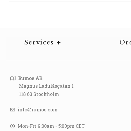
Services
Or
Rumoe AB
Magnus Ladulåsgatan 1
118 63 Stockholm
info@rumoe.com
Mon-Fri 9:00am - 5:00pm CET