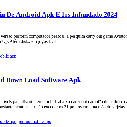
in De Android Apk E Ios Infundado 2024
a versão perform computador pessoal, a pesquisa carry out game Aviator
n Up. Além disto, em jogos […]
obile app
And Down Load Software Apk
íveis para discutir, em um link abaixo carry out campi?a de padrón, cas
onstantemente tentar não exceder os 21 pontos em uma mão de tarjetas.
obile app
,
pin-up mobile app