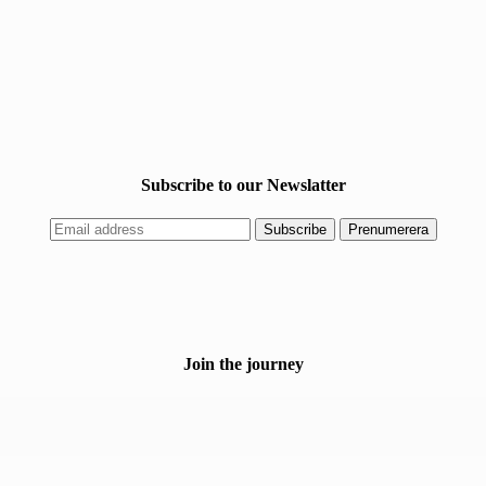
Subscribe to our Newslatter
Join the journey