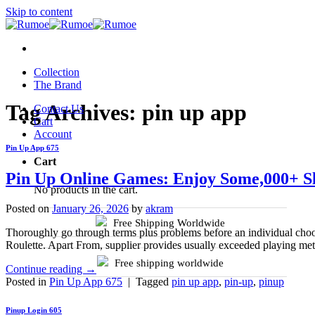
Skip to content
Collection
The Brand
Tag Archives:
pin up app
Contact Us
Cart
Account
Pin Up App 675
Cart
Pin Up Online Games: Enjoy Some,000+ Sl
No products in the cart.
Posted on
January 26, 2026
by
akram
Free Shipping Worldwide
Thoroughly go through terms plus problems before an individual ch
Roulette. Apart From, supplier provides usually exceeded playing met
Free shipping worldwide
Continue reading
→
Posted in
Pin Up App 675
|
Tagged
pin up app
,
pin-up
,
pinup
Pinup Login 605