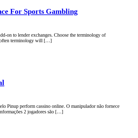
nce For Sports Gambling
add-on to lender exchanges. Choose the terminology of
 often terminology will […]
al
 pelo Pinup perform cassino online. O manipulador não fornece
s informações 2 jogadores são […]