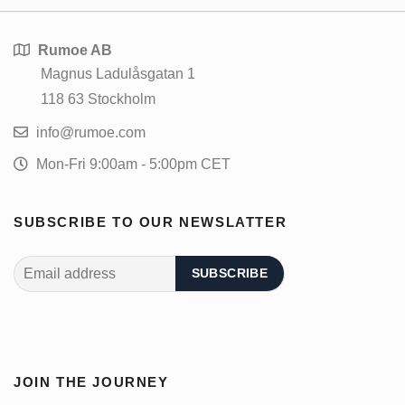
Rumoe AB
Magnus Ladulåsgatan 1
118 63 Stockholm
info@rumoe.com
Mon-Fri 9:00am - 5:00pm CET
SUBSCRIBE TO OUR NEWSLATTER
JOIN THE JOURNEY