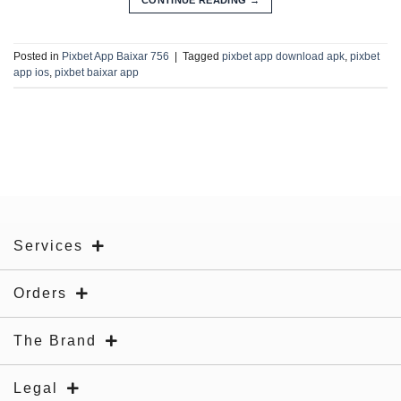
CONTINUE READING
→
Posted in
Pixbet App Baixar 756
|
Tagged
pixbet app download apk
,
pixbet
app ios
,
pixbet baixar app
Services
Orders
The Brand
Legal