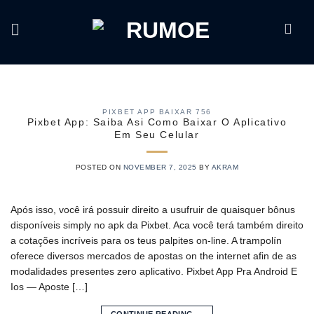
Skip
to
content
PIXBET APP BAIXAR 756
Pixbet App: Saiba Asi Como Baixar O Aplicativo
Em Seu Celular
POSTED ON
NOVEMBER 7, 2025
BY
AKRAM
Após isso, você irá possuir direito a usufruir de quaisquer bônus
disponíveis simply no apk da Pixbet. Aca você terá também direito
a cotações incríveis para os teus palpites on-line. A trampolín
oferece diversos mercados de apostas on the internet afin de as
modalidades presentes zero aplicativo. Pixbet App Pra Android E
Ios — Aposte […]