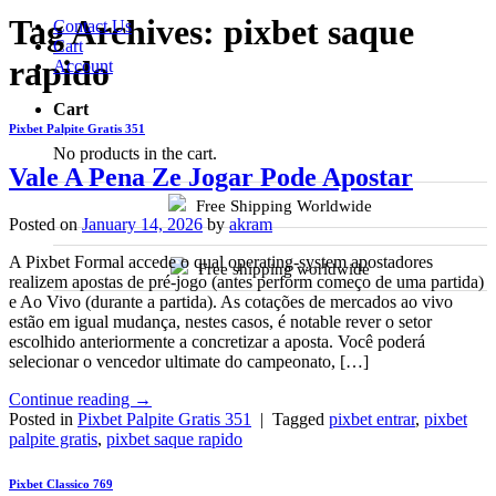
Tag Archives:
pixbet saque
Contact Us
Cart
rapido
Account
Cart
Pixbet Palpite Gratis 351
No products in the cart.
Vale A Pena Ze Jogar Pode Apostar
Free Shipping Worldwide
Posted on
January 14, 2026
by
akram
A Pixbet Formal accede o qual operating-system apostadores
Free shipping worldwide
realizem apostas de pré-jogo (antes perform começo de uma partida)
e Ao Vivo (durante a partida). As cotações de mercados ao vivo
estão em igual mudança, nestes casos, é notable rever o setor
escolhido anteriormente a concretizar a aposta. Você poderá
selecionar o vencedor ultimate do campeonato, […]
Continue reading
→
Posted in
Pixbet Palpite Gratis 351
|
Tagged
pixbet entrar
,
pixbet
palpite gratis
,
pixbet saque rapido
Pixbet Classico 769