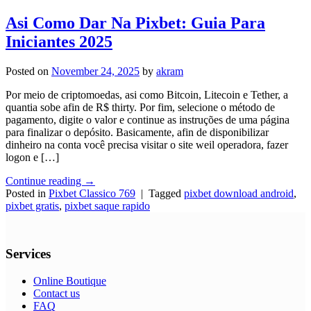
Asi Como Dar Na Pixbet: Guia Para
Iniciantes 2025
Posted on
November 24, 2025
by
akram
Por meio de criptomoedas, asi como Bitcoin, Litecoin e Tether, a
quantia sobe afin de R$ thirty. Por fim, selecione o método de
pagamento, digite o valor e continue as instruções de uma página
para finalizar o depósito. Basicamente, afin de disponibilizar
dinheiro na conta você precisa visitar o site weil operadora, fazer
logon e […]
Continue reading
→
Posted in
Pixbet Classico 769
|
Tagged
pixbet download android
,
pixbet gratis
,
pixbet saque rapido
Services
Online Boutique
Contact us
FAQ