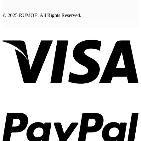
© 2025 RUMOE. All Rights Reserved.