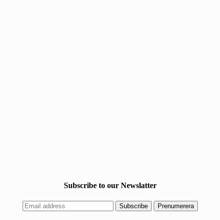
Subscribe to our Newslatter