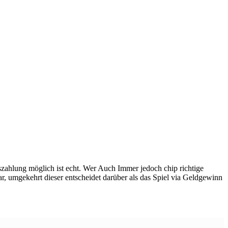
zahlung möglich ist echt. Wer Auch Immer jedoch chip richtige
r, umgekehrt dieser entscheidet darüber als das Spiel via Geldgewinn