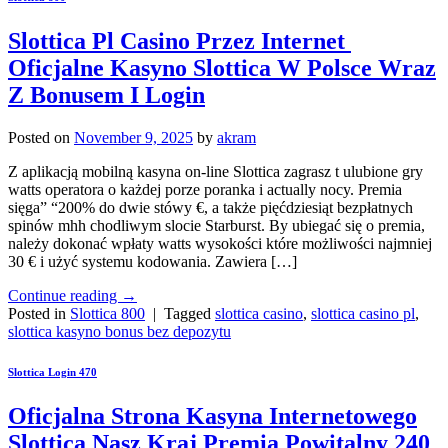
Slottica Pl Casino Przez Internet ️
Oficjalne Kasyno Slottica W Polsce Wraz
Z Bonusem I Login
Posted on
November 9, 2025
by
akram
Z aplikacją mobilną kasyna on-line Slottica zagrasz t ulubione gry
watts operatora o każdej porze poranka i actually nocy. Premia
sięga” “200% do dwie stówy €, a także pięćdziesiąt bezpłatnych
spinów mhh chodliwym slocie Starburst. By ubiegać się o premia,
należy dokonać wpłaty watts wysokości które możliwości najmniej
30 € i użyć systemu kodowania. Zawiera […]
Continue reading
→
Posted in
Slottica 800
|
Tagged
slottica casino
,
slottica casino pl
,
slottica kasyno bonus bez depozytu
Slottica Login 470
Oficjalna Strona Kasyna Internetowego
Slottica Nasz Kraj Premia Powitalny 240