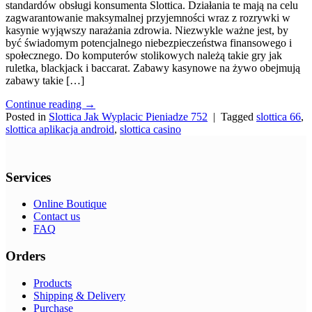
standardów obsługi konsumenta Slottica. Działania te mają na celu
zagwarantowanie maksymalnej przyjemności wraz z rozrywki w
kasynie wyjąwszy narażania zdrowia. Niezwykle ważne jest, by
być świadomym potencjalnego niebezpieczeństwa finansowego i
społecznego. Do komputerów stolikowych należą takie gry jak
ruletka, blackjack i baccarat. Zabawy kasynowe na żywo obejmują
zabawy takie […]
Continue reading
→
Posted in
Slottica Jak Wyplacic Pieniadze 752
|
Tagged
slottica 66
,
slottica aplikacja android
,
slottica casino
Services
Online Boutique
Contact us
FAQ
Orders
Products
Shipping & Delivery
Purchase