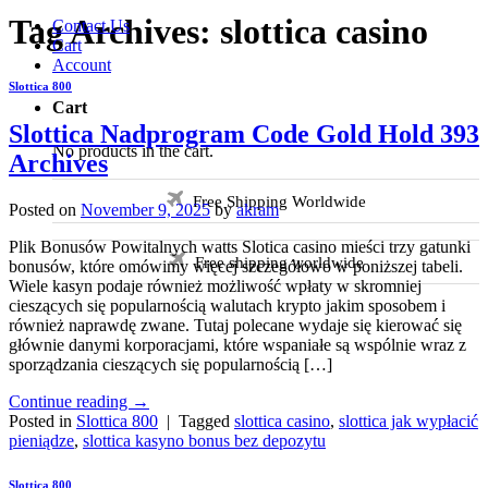
Tag Archives:
slottica casino
Contact Us
Cart
Account
Slottica 800
Cart
Slottica Nadprogram Code Gold Hold 393
No products in the cart.
Archives
Free Shipping Worldwide
Posted on
November 9, 2025
by
akram
Plik Bonusów Powitalnych watts Slotica casino mieści trzy gatunki
Free shipping worldwide
bonusów, które omówimy więcej szczegółowo w poniższej tabeli.
Wiele kasyn podaje również możliwość wpłaty w skromniej
cieszących się popularnością walutach krypto jakim sposobem i
również naprawdę zwane. Tutaj polecane wydaje się kierować się
głównie danymi korporacjami, które wspaniałe są wspólnie wraz z
sporządzania cieszących się popularnością […]
Continue reading
→
Posted in
Slottica 800
|
Tagged
slottica casino
,
slottica jak wypłacić
pieniądze
,
slottica kasyno bonus bez depozytu
Slottica 800