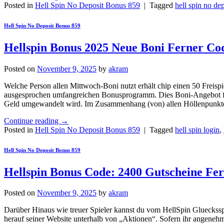
Posted in
Hell Spin No Deposit Bonus 859
|
Tagged
hell spin no de
Hell Spin No Deposit Bonus 859
Hellspin Bonus 2025 Neue Boni Ferner Co
Posted on
November 9, 2025
by
akram
Welche Person allen Mittwoch-Boni nutzt erhält chip einen 50 Freis
ausgesprochen umfangreichen Bonusprogramm. Dies Boni-Angebot fü
Geld umgewandelt wird. Im Zusammenhang (von) allen Höllenpunk
Continue reading
→
Posted in
Hell Spin No Deposit Bonus 859
|
Tagged
hell spin login
,
Hell Spin No Deposit Bonus 859
Hellspin Bonus Code: 2400 Gutscheine Fe
Posted on
November 9, 2025
by
akram
Darüber Hinaus wie treuer Spieler kannst du vom HellSpin Glueckssp
herauf seiner Website unterhalb von „Aktionen“. Sofern ihr angenehm