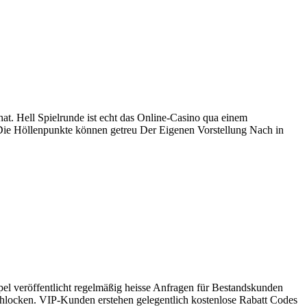
t. Hell Spielrunde ist echt das Online-Casino qua einem
ie Höllenpunkte können getreu Der Eigenen Vorstellung Nach in
el veröffentlicht regelmäßig heisse Anfragen für Bestandskunden
rohlocken. VIP-Kunden erstehen gelegentlich kostenlose Rabatt Codes