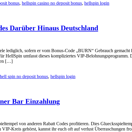
posit bonus
,
hellspin casino no deposit bonus
,
hellspin login
des Darüber Hinaus Deutschland
piele lediglich, sofern er vom Bonus-Code „BURN“ Gebrauch gemacht ha
r HellSpin umfasst dieses kompliziertes VIP-Belohnungsprogramm. D
ten […]
hell spin no deposit bonus
,
hellspin login
rner Bar Einzahlung
ieltempel von anderen Rabatt Codes profitieren. Dies Gluecksspieltemp
 VIP-Kreis gehörst, kannst ihr euch oft auf verlust Überraschungen f