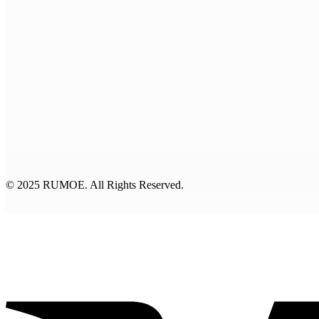
© 2025 RUMOE. All Rights Reserved.