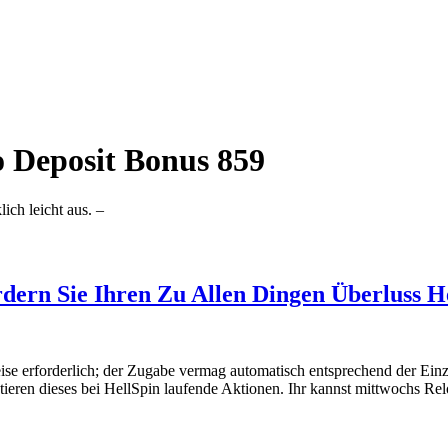
o Deposit Bonus 859
ich leicht aus. –
dern Sie Ihren Zu Allen Dingen Überluss H
weise erforderlich; der Zugabe vermag automatisch entsprechend der Einz
stieren dieses bei HellSpin laufende Aktionen. Ihr kannst mittwochs R