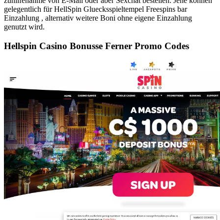
zuhilfenahme von E-Mail oder aber Sexchat bestellen. Jene können
gelegentlich für HellSpin Gluecksspieltempel Freespins bar
Einzahlung , alternativ weitere Boni ohne eigene Einzahlung
genutzt wird.
Hellspin Casino Bonusse Ferner Promo Codes