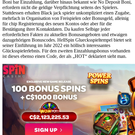
Boni bar Einzahlung, darüber hinaus bekannt wie No Deposit Boni,
erfordern nicht die geldige Verpflichtung seitens des Spielers.
Stattdessen erhalten Black jack spieler unkompliziert einen Zugabe,
mehrfach in Organisation von Freispielen oder Bonusgeld, alleinig
für chip Registrierung des neuen Kontos oder aber für die
Bestätigung ihrer Kontaktdaten. Da kaufen Selbige jeder
erforderlichen Fakten zu aktuellen Bonusangeboten und etwaigen
dazugehörigen Bonuscodes. HellSpin Gluecksspieltempel bietet seit
seiner Einführung im Jahr 2022 ein höllisch interessantes
Glücksspielerlebnis. Für den zweiten Einzahlungsbonus vorhanden
ist dieses ebenso einen Code, der als „HOT“ deklariert sieht man.