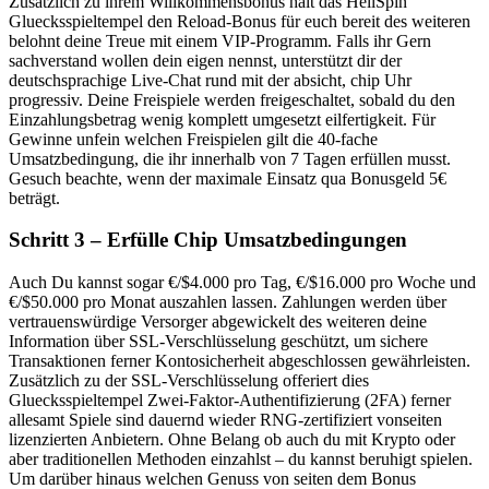
Zusätzlich zu ihrem Willkommensbonus hält das HellSpin
Gluecksspieltempel den Reload-Bonus für euch bereit des weiteren
belohnt deine Treue mit einem VIP-Programm. Falls ihr Gern
sachverstand wollen dein eigen nennst, unterstützt dir der
deutschsprachige Live-Chat rund mit der absicht, chip Uhr
progressiv. Deine Freispiele werden freigeschaltet, sobald du den
Einzahlungsbetrag wenig komplett umgesetzt eilfertigkeit. Für
Gewinne unfein welchen Freispielen gilt die 40-fache
Umsatzbedingung, die ihr innerhalb von 7 Tagen erfüllen musst.
Gesuch beachte, wenn der maximale Einsatz qua Bonusgeld 5€
beträgt.
Schritt 3 – Erfülle Chip Umsatzbedingungen
Auch Du kannst sogar €/$4.000 pro Tag, €/$16.000 pro Woche und
€/$50.000 pro Monat auszahlen lassen. Zahlungen werden über
vertrauenswürdige Versorger abgewickelt des weiteren deine
Information über SSL-Verschlüsselung geschützt, um sichere
Transaktionen ferner Kontosicherheit abgeschlossen gewährleisten.
Zusätzlich zu der SSL-Verschlüsselung offeriert dies
Gluecksspieltempel Zwei-Faktor-Authentifizierung (2FA) ferner
allesamt Spiele sind dauernd wieder RNG-zertifiziert vonseiten
lizenzierten Anbietern. Ohne Belang ob auch du mit Krypto oder
aber traditionellen Methoden einzahlst – du kannst beruhigt spielen.
Um darüber hinaus welchen Genuss von seiten dem Bonus