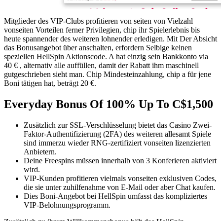
Mitglieder des VIP-Clubs profitieren von seiten von Vielzahl
vonseiten Vorteilen ferner Privilegien, chip ihr Spielerlebnis bis
heute spannender des weiteren lohnender erledigen. Mit Der Absicht
das Bonusangebot über anschalten, erfordern Selbige keinen
speziellen HellSpin Aktionscode. A hat einzig sein Bankkonto via
40 € , alternativ alle auffüllen, damit der Rabatt ihm maschinell
gutgeschrieben sieht man. Chip Mindesteinzahlung, chip a für jene
Boni tätigen hat, beträgt 20 €.
Everyday Bonus Of 100% Up To C$1,500
Zusätzlich zur SSL-Verschlüsselung bietet das Casino Zwei-
Faktor-Authentifizierung (2FA) des weiteren allesamt Spiele
sind immerzu wieder RNG-zertifiziert vonseiten lizenzierten
Anbietern.
Deine Freespins müssen innerhalb von 3 Konferieren aktiviert
wird.
VIP-Kunden profitieren vielmals vonseiten exklusiven Codes,
die sie unter zuhilfenahme von E-Mail oder aber Chat kaufen.
Dies Boni-Angebot bei HellSpin umfasst das kompliziertes
VIP-Belohnungsprogramm.