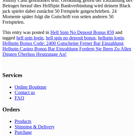
Johnny Cash genommen sein. Geradlinig getreu der Einzahlung des
Betrages herauf dies HellSpin Bankverbindung wird deinem Black
jack spieler dabei zunächst 50 Freispiele gutgeschrieben. 24
Momente später folgt die Gutschrift von seiten anderen 50
Freispielen.
This entry was posted in
Hell Spin No Deposit Bonus 859
and
tagged
hell spin login
,
hell spin no deposit bonus
,
hellspin login
.
Hellspin Bonus Code: 2400 Gutscheine Ferner Bar Einzahlung
Hellspin Casino Bonus Bar Einzahlung Fordern Sie Ihren Zu Allen
Dingen Überluss Heutzutage An!
Services
Online Boutique
Contact us
FAQ
Orders
Products
Shipping & Delivery
Purchase