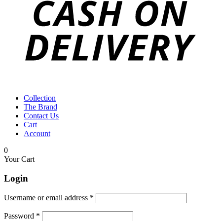
Collection
The Brand
Contact Us
Cart
Account
0
Your Cart
Login
Username or email address
*
Password
*