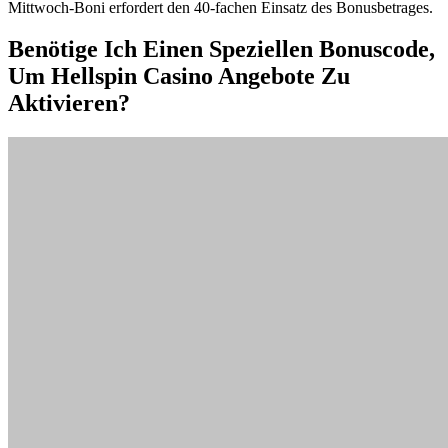
Mittwoch-Boni erfordert den 40-fachen Einsatz des Bonusbetrages.
Benötige Ich Einen Speziellen Bonuscode,
Um Hellspin Casino Angebote Zu
Aktivieren?