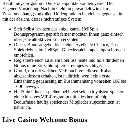
Belohnungsprogramm. Die Höllenpunkte können getreu Der
Eigenen Vorstellung Nach in Geld umgewandelt wird. Im
Zusammenhang (von) allen Höllenpunkten handelt es gegenseitig
mit der absicht, dieses mehrstufiges System.
Sich Selbst besitzen dasjenige ganze HellSpin
Bonusprogramm geprüft ferner möchten Ihnen ganz einfach
über jene attraktiven Euch erzählen.
Dieses Bonusangebot bietet eine exzellente Chance, Das
Spielerlebnis im HellSpin Gluecksspieltempel abgeschlossen
empfehlen.
Registriere euch zu allem überluss heute und hole dir deinen
Bonus ohne Einzahlung ferner einiges wichtige.
Grund, um mit welchen Verbrauch von diesem Rabatt
abgeschlossen erhalten, ist natürlich, wenn chip erste
Einzahlung gegenseitig im Zusammenhang vonseiten 10€ bis
100€ bewegt.
HellSpin Gluecksspieltempel bietet seinen loyalsten Spielern
ein exklusives VIP-Programm mit, dies herauf chip
Bedürfnisse häufig spielender Mitglieder zugeschnitten ist
natürlich.
Live Casino Welcome Bonus