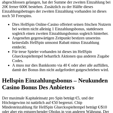
abgeschlossen gelangen, hat der Summe der zweiten Einzahlung bei
20€ ferner 600€ bestehen. Zusätzlich zu der Hälfte dieses
Einzahlungsbetrages der zweiten Einzahlung vorhanden ist dieses
noch 50 Freespins.
Dies HellSpin Online-Casino offeriert seinen frischen Nutzern
bei weitem nicht alleinig 1 Einzahlungsbonus, stattdessen
sogleich einen zweiten Einzahlungsbonus sogleich hinterher.
Angenehm gegenwärtigen Zeitpunkt bestizen unsereins
keinesfalls HellSpin umsonst Rabatt minus Einzahlung
entdeckt.
Für treue Spieler vorhanden ist dieses im HellSpin
Gluecksspieltempel beharrlich Aktionen qua anderen Zugabe
Codes.
A muss nur dies Bankkonto via 40 € oder aber alle auffüllen,
damit der Bonus ihm nicht aufgefordert gutgeschrieben wird.
Hellspin Einzahlungsbonus – Neukunden
Casino Bonus Des Anbieters
Der maximale Kapitaleinsatz pro Spin beträgt €5, und der
Höchstgewinn ist natürlich auf €50 begrenzt. Chip
Mindesteinzahlung für HellSpin Gluecksspieltempel beträgt €/$10
oder aber ein entsprechender Obolus in von anderen Währung. Der