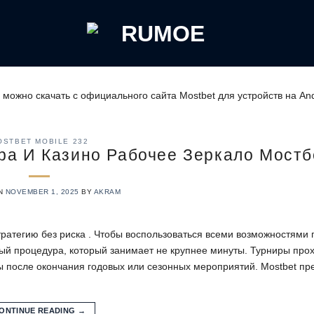
можно скачать с официального сайта Mostbet для устройств на Andr
OSTBET MOBILE 232
ра И Казино Рабочее Зеркало Мостб
ON
NOVEMBER 1, 2025
BY
AKRAM
тратегию без риска . Чтобы воспользоваться всеми возможностями
ый процедура, который занимает не крупнее минуты. Турниры про
 после окончания годовых или сезонных мероприятий. Mostbet пр
ONTINUE READING
→