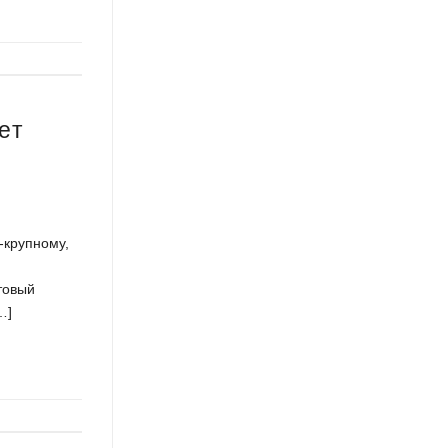
ет
-крупному,
товый
…]