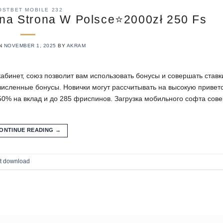
OSTBET MOBILE 232
alna Strona W Polsce⭐️2000zł 250 Fs
ON
NOVEMBER 1, 2025
BY
AKRAM
абинет, союз позволит вам использовать бонусы и совершать ставк
исленные бонусы. Новички могут рассчитывать на высокую привет
50% на вклад и до 285 фриспинов. Загрузка мобильного софта сов
ONTINUE READING
→
t download