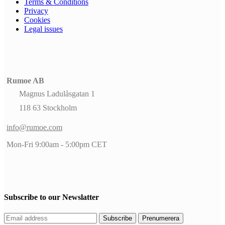
Terms & Conditions
Privacy
Cookies
Legal issues
Rumoe AB
Magnus Ladulåsgatan 1
118 63 Stockholm
info@rumoe.com
Mon-Fri 9:00am - 5:00pm CET
Subscribe to our Newslatter