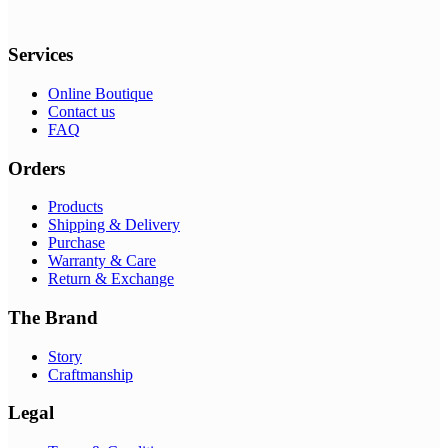
Services
Online Boutique
Contact us
FAQ
Orders
Products
Shipping & Delivery
Purchase
Warranty & Care
Return & Exchange
The Brand
Story
Craftmanship
Legal