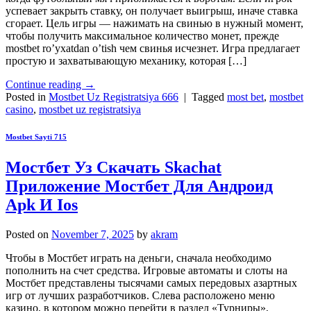
успевает закрыть ставку, он получает выигрыш, иначе ставка
сгорает. Цель игры — нажимать на свинью в нужный момент,
чтобы получить максимальное количество монет, прежде
mostbet ro’yxatdan o’tish чем свинья исчезнет. Игра предлагает
простую и захватывающую механику, которая […]
Continue reading
→
Posted in
Mostbet Uz Registratsiya 666
|
Tagged
most bet
,
mostbet
casino
,
mostbet uz registratsiya
Mostbet Sayti 715
Мостбет Уз Скачать Skachat
Приложение Мостбет Для Андроид
Apk И Ios
Posted on
November 7, 2025
by
akram
Чтобы в Мостбет играть на деньги, сначала необходимо
пополнить на счет средства. Игровые автоматы и слоты на
Мостбет представлены тысячами самых передовых азартных
игр от лучших разработчиков. Слева расположено меню
казино, в котором можно перейти в раздел «Турниры»,