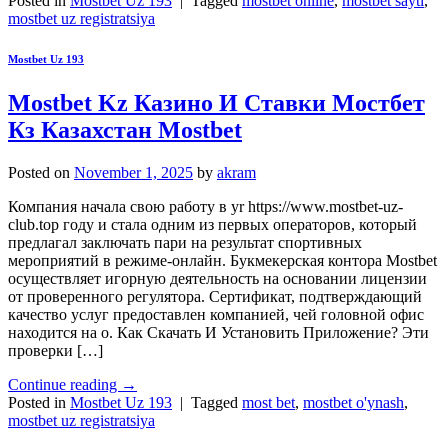
Posted in
Mostbet Uz 193
|
Tagged
mostbet online
,
mostbet sayti
,
mostbet uz registratsiya
Mostbet Uz 193
Mostbet Kz Казино И Ставки Мостбет
Кз Казахстан Mostbet
Posted on
November 1, 2025
by
akram
Компания начала свою работу в yr https://www.mostbet-uz-
club.top году и стала одним из первых операторов, который
предлагал заключать пари на результат спортивных
мероприятий в режиме-онлайн. Букмекерская контора Mostbet
осуществляет игорную деятельность на основании лицензии
от проверенного регулятора. Сертификат, подтверждающий
качество услуг предоставлен компанией, чей головной офис
находится на о. Как Скачать И Установить Приложение? Эти
проверки […]
Continue reading
→
Posted in
Mostbet Uz 193
|
Tagged
most bet
,
mostbet o'ynash
,
mostbet uz registratsiya