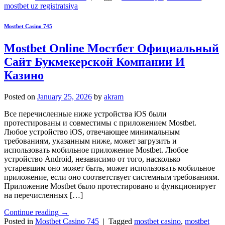
mostbet uz registratsiya
Mostbet Casino 745
Mostbet Online Мостбет Официальный
Сайт Букмекерской Компании И
Казино
Posted on
January 25, 2026
by
akram
Все перечисленные ниже устройства iOS были
протестированы и совместимы с приложением Mostbet.
Любое устройство iOS, отвечающее минимальным
требованиям, указанным ниже, может загрузить и
использовать мобильное приложение Mostbet. Любое
устройство Android, независимо от того, насколько
устаревшим оно может быть, может использовать мобильное
приложение, если оно соответствует системным требованиям.
Приложение Mostbet было протестировано и функционирует
на перечисленных […]
Continue reading
→
Posted in
Mostbet Casino 745
|
Tagged
mostbet casino
,
mostbet