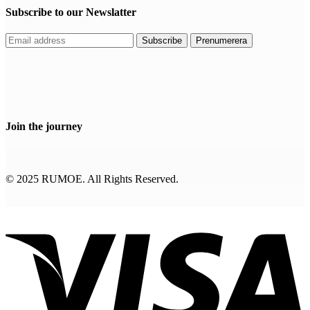
Subscribe to our Newslatter
Join the journey
© 2025 RUMOE. All Rights Reserved.