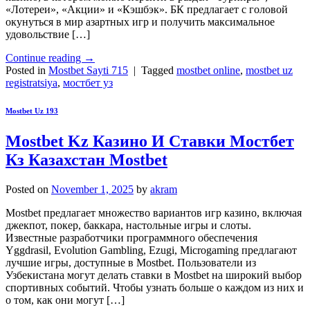
«Лотереи», «Акции» и «Кэшбэк». БК предлагает с головой
окунуться в мир азартных игр и получить максимальное
удовольствие […]
Continue reading
→
Posted in
Mostbet Sayti 715
|
Tagged
mostbet online
,
mostbet uz
registratsiya
,
мостбет уз
Mostbet Uz 193
Mostbet Kz Казино И Ставки Мостбет
Кз Казахстан Mostbet
Posted on
November 1, 2025
by
akram
Mostbet предлагает множество вариантов игр казино, включая
джекпот, покер, баккара, настольные игры и слоты.
Известные разработчики программного обеспечения
Yggdrasil, Evolution Gambling, Ezugi, Microgaming предлагают
лучшие игры, доступные в Mostbet. Пользователи из
Узбекистана могут делать ставки в Mostbet на широкий выбор
спортивных событий. Чтобы узнать больше о каждом из них и
о том, как они могут […]